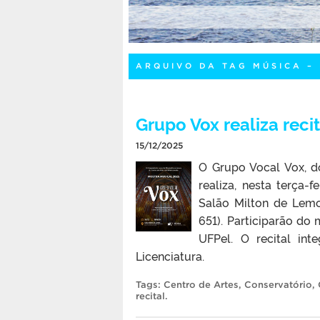
ARQUIVO DA TAG MÚSICA –
Grupo Vox realiza recit
15/12/2025
O Grupo Vocal Vox, do
realiza, nesta terça-f
Salão Milton de Lemo
651). Participarão do
UFPel. O recital in
Licenciatura.
Tags:
Centro de Artes
,
Conservatório
,
recital
.