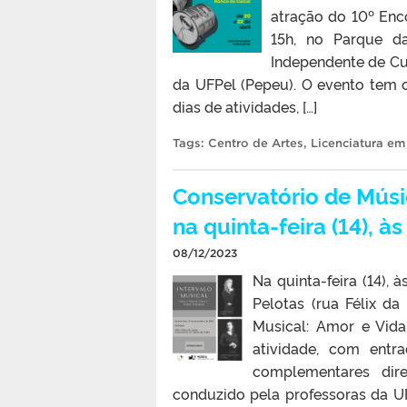
atração do 10º Enco
15h, no Parque d
Independente de Cu
da UFPel (Pepeu). O evento tem o
dias de atividades, […]
Tags:
Centro de Artes
,
Licenciatura em
Conservatório de Músic
na quinta-feira (14), à
08/12/2023
Na quinta-feira (14),
Pelotas (rua Félix da
Musical: Amor e Vid
atividade, com entra
complementares dire
conduzido pela professoras da UFP