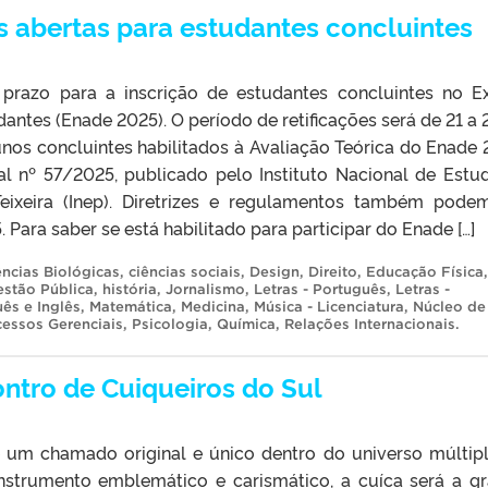
s abertas para estudantes concluintes
o prazo para a inscrição de estudantes concluintes no 
tes (Enade 2025). O período de retificações será de 21 a 
lunos concluintes habilitados à Avaliação Teórica do Enade 
al nº 57/2025, publicado pelo Instituto Nacional de Estu
Teixeira (Inep). Diretrizes e regulamentos também pode
Para saber se está habilitado para participar do Enade […]
ências Biológicas
,
ciências sociais
,
Design
,
Direito
,
Educação Física
,
estão Pública
,
história
,
Jornalismo
,
Letras - Português
,
Letras -
uês e Inglês
,
Matemática
,
Medicina
,
Música - Licenciatura
,
Núcleo de
cessos Gerenciais
,
Psicologia
,
Química
,
Relações Internacionais
.
ntro de Cuiqueiros do Sul
 um chamado original e único dentro do universo múltip
 Instrumento emblemático e carismático, a cuíca será a g