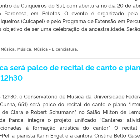
ntro de Cuiqueiros do Sul, com abertura no dia 20 de abri
a Baronesa, em Pelotas. O evento é organizado pela
iqueiros (Cuicapel) e pelo Programa de Extensão em Perc
 objetivo de ser uma celebração da ancestralidade. Serão
 Música
,
Música
,
Música - Licenciatura
.
a será palco de recital de canto e pian
s 12h30
 às 12h30, o Conservatório de Música da Universidade Feder
 Cunha, 651) será palco do recital de canto e piano “Inte
a de Clara e Robert Schumann”, no Salão Milton de Lem
da franca, integra o projeto unificado “Cantares: ativi
cionadas à formação artística do cantor”. O recital
el, a pianista Karin Engel e a cantora Cristine Bello Guse