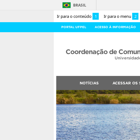
BRASIL
Ir para o conteúdo
1
Ir para o menu
2
PORTAL UFPEL
ACESSO À INFORMAÇÃO
Coordenação de Comuni
Universidad
NOTÍCIAS
ACESSAR OS 