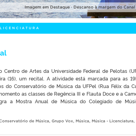
Imagem em Destaque · Descanso à margem do Canal
 LICENCIATURA
al
 Centro de Artes da Universidade Federal de Pelotas (UF
eira (16), um recital. A atividade está marcada para as 19
s do Conservatório de Música da UFPel (Rua Félix da C
 momento as classes de Regência III e Flauta Doce e a Cam
tegra a Mostra Anual de Música do Colegiado de Mús
Conservatório de Música
,
Grupo Vox
,
Música
,
Música - Licenciatura
,