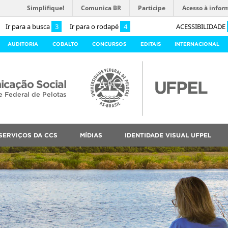
Simplifique!
Comunica BR
Participe
Acesso à infor
Ir para a busca
3
Ir para o rodapé
4
ACESSIBILIDADE
AUDITORIA
COBALTO
CONCURSOS
EDITAIS
INTERNACIONAL
cação Social
e Federal de Pelotas
SERVIÇOS DA CCS
MÍDIAS
IDENTIDADE VISUAL UFPEL