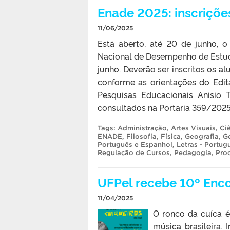
Enade 2025: inscriçõe
11/06/2025
Está aberto, até 20 de junho, 
Nacional de Desempenho de Estudan
junho. Deverão ser inscritos os a
conforme as orientações do Edit
Pesquisas Educacionais Anísio 
consultados na Portaria 359/2025. 
Tags:
Administração
,
Artes Visuais
,
Ci
ENADE
,
Filosofia
,
Física
,
Geografia
,
G
Português e Espanhol
,
Letras - Portug
Regulação de Cursos
,
Pedagogia
,
Pro
UFPel recebe 10º Enco
11/04/2025
O ronco da cuíca é
música brasileira.