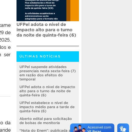
Exame
UFPel adota o nível de
impacto alto para o turno
29 de
da noite de quinta-feira (6)
2025,
dos e
m ser
ÚLTIMAS NOTÍCIAS
UFPel suspende atividades
presenciais nesta sexta-feira (7)
em razão dos efeitos do
temporal
UFPel adota o nível de impacto
alto para o turno da noite de
quinta-feira (6)
UFPel estabelece o nível de
impacto médio para a tarde de
quinta-feira (6)
Aberto edital para solicitação
lo da
de bolsas de monitoria
rande
“Nota do Enem”: publicada a