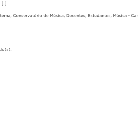
[…]
terna
,
Conservatório de Música
,
Docentes
,
Estudantes
,
Música - Ca
do(s).