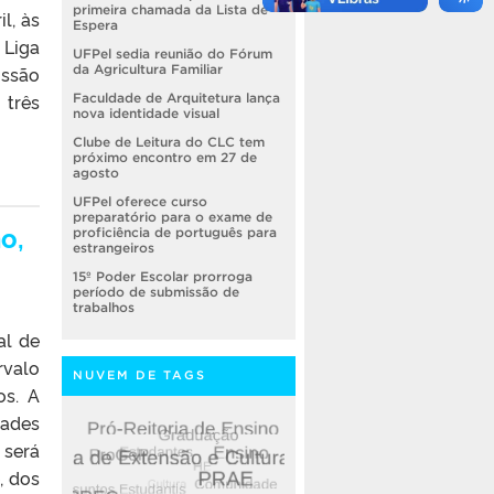
primeira chamada da Lista de
l, às
Espera
 Liga
UFPel sedia reunião do Fórum
ussão
da Agricultura Familiar
 três
Faculdade de Arquitetura lança
nova identidade visual
Clube de Leitura do CLC tem
próximo encontro em 27 de
agosto
UFPel oferece curso
preparatório para o exame de
o,
proficiência de português para
estrangeiros
15º Poder Escolar prorroga
período de submissão de
trabalhos
al de
rvalo
NUVEM DE TAGS
os. A
dades
 será
, dos