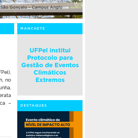
 São Gonçalo – Campus Anglo
MANCHETE
UFPel institui
Protocolo para
Gestão de Eventos
Pel),
Climáticos
h, no
Extremos
unha,
erata
ica –
DESTAQUES