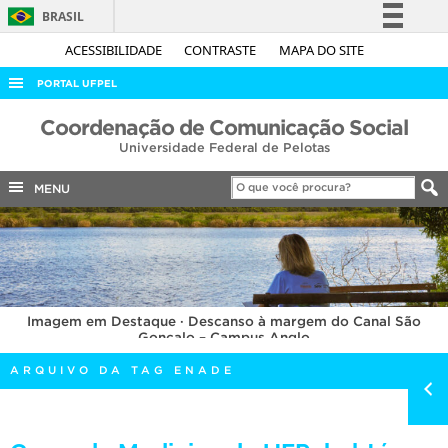
BRASIL
Simplifique!
ACESSIBILIDADE
CONTRASTE
MAPA DO SITE
Comunica BR
PORTAL UFPEL
Participe
ACESSO À INFORMAÇÃO
Coordenação de Comunicação Social
Acesso à informação
Universidade Federal de Pelotas
AUDITORIA
Legislação
COBALTO
MENU
Canais
CONCURSOS
EDITAIS
INTERNACIONAL
Imagem em Destaque · Descanso à margem do Canal São
OUVIDORIA
Gonçalo – Campus Anglo
PORTARIAS
ARQUIVO DA TAG ENADE
TELEFONES