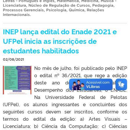
Letras - Português e Inglês
,
Matemática
,
Medicina
,
Música -
Licenciatura
,
Núcleo de Regulação de Cursos
,
Pedagogia
,
Processos Gerenciais
,
Psicologia
,
Química
,
Relações
Internacionais
.
INEP lança edital do Enade 2021 e
UFPel inicia as inscrições de
estudantes habilitados
02/08/2021
No mês de julho, foi publicado pelo INEP
o edital nº 36/2021, que rege a edição
deste ano do Exame Nacional de
Desempenho dos Estudantes, o ENADE.
Na Universidade Federal de Pelotas
(UFPel), os alunos ingressantes e concluintes dos
seguintes cursos devem ser inscritos, conforme os
termos do edital da edição: a) Artes Visuais –
Licenciatura; b) Ciência da Computação; c) Ciências