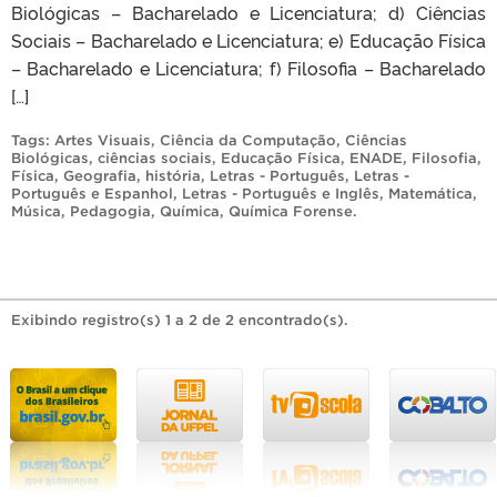
Biológicas – Bacharelado e Licenciatura; d) Ciências
Sociais – Bacharelado e Licenciatura; e) Educação Física
– Bacharelado e Licenciatura; f) Filosofia – Bacharelado
[…]
Tags:
Artes Visuais
,
Ciência da Computação
,
Ciências
Biológicas
,
ciências sociais
,
Educação Física
,
ENADE
,
Filosofia
,
Física
,
Geografia
,
história
,
Letras - Português
,
Letras -
Português e Espanhol
,
Letras - Português e Inglês
,
Matemática
,
Música
,
Pedagogia
,
Química
,
Química Forense
.
Exibindo registro(s) 1 a 2 de 2 encontrado(s).