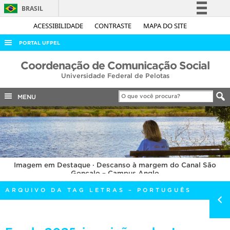
BRASIL
Simplifique!
ACESSIBILIDADE
CONTRASTE
MAPA DO SITE
Comunica BR
PORTAL UFPEL
Participe
ACESSO À INFORMAÇÃO
Coordenação de Comunicação Social
Acesso à informação
Universidade Federal de Pelotas
AUDITORIA
Legislação
COBALTO
MENU
Canais
CONCURSOS
EDITAIS
INTERNACIONAL
Imagem em Destaque · Descanso à margem do Canal São
OUVIDORIA
Gonçalo – Campus Anglo
PORTARIAS
ARQUIVO DA TAG LETRAS – PORTUGUÊS
TELEFONES