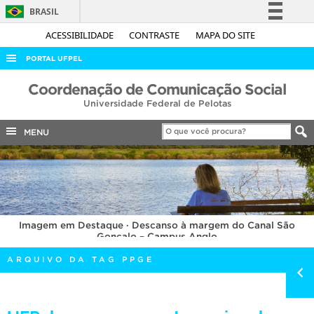
BRASIL
Simplifique!
ACESSIBILIDADE
CONTRASTE
MAPA DO SITE
Comunica BR
PORTAL UFPEL
Participe
ACESSO À INFORMAÇÃO
Coordenação de Comunicação Social
Acesso à informação
Universidade Federal de Pelotas
AUDITORIA
Legislação
COBALTO
MENU
Canais
CONCURSOS
EDITAIS
INTERNACIONAL
Imagem em Destaque · Descanso à margem do Canal São
OUVIDORIA
Gonçalo – Campus Anglo
PORTARIAS
ARQUIVO DA TAG PPGE
TELEFONES