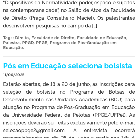
“Dispositivos da Normatividade: poder, espaço e sujeitos
na contemporaneidade”, no Salão de Atos da Faculdade
de Direito (Praça Conselheiro Maciel). Os palestrantes
desenvolvem pesquisas no campo da […]
Tags:
Direito
,
Faculdade de Direito
,
Faculdade de Educação
,
Palestra
,
PPGD
,
PPGE
,
Programa de Pós-Graduação em
Educação
.
Pós em Educação seleciona bolsista
11/06/2025
Estarão abertas, de 18 a 20 de junho, as inscrições para
seleção de bolsista no Programa de Bolsas de
Desenvolvimento nas Unidades Acadêmicas (BDU) para
atuação no Programa de Pós-Graduação em Educação
da Universidade Federal de Pelotas (PPGE/UFPel). As
inscrições deverão ser feitas exclusivamente pelo e-mail
selecaoppge2@gmail.com. A entrevista ocorrerá
presencialmente no dia 25 de junho a partir das 14h. A