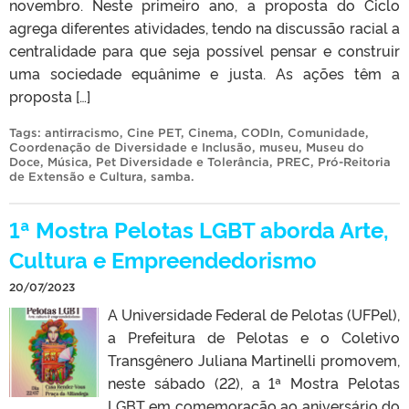
novembro. Neste primeiro ano, a proposta do Ciclo
agrega diferentes atividades, tendo na discussão racial a
centralidade para que seja possível pensar e construir
uma sociedade equânime e justa. As ações têm a
proposta […]
Tags:
antirracismo
,
Cine PET
,
Cinema
,
CODIn
,
Comunidade
,
Coordenação de Diversidade e Inclusão
,
museu
,
Museu do
Doce
,
Música
,
Pet Diversidade e Tolerância
,
PREC
,
Pró-Reitoria
de Extensão e Cultura
,
samba
.
1ª Mostra Pelotas LGBT aborda Arte,
Cultura e Empreendedorismo
20/07/2023
A Universidade Federal de Pelotas (UFPel),
a Prefeitura de Pelotas e o Coletivo
Transgênero Juliana Martinelli promovem,
neste sábado (22), a 1ª Mostra Pelotas
LGBT em comemoração ao aniversário do