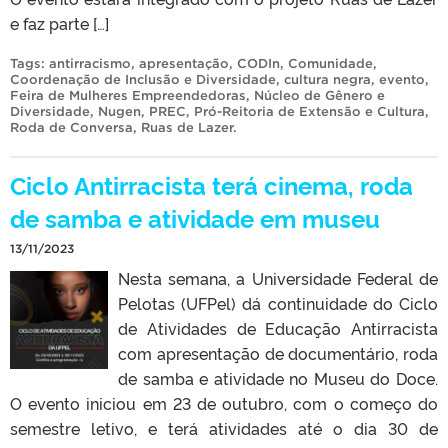
e faz parte […]
Tags:
antirracismo
,
apresentação
,
CODIn
,
Comunidade
,
Coordenação de Inclusão e Diversidade
,
cultura negra
,
evento
,
Feira de Mulheres Empreendedoras
,
Núcleo de Gênero e
Diversidade
,
Nugen
,
PREC
,
Pró-Reitoria de Extensão e Cultura
,
Roda de Conversa
,
Ruas de Lazer
.
Ciclo Antirracista terá cinema, roda
de samba e atividade em museu
13/11/2023
Nesta semana, a Universidade Federal de
Pelotas (UFPel) dá continuidade do Ciclo
de Atividades de Educação Antirracista
com apresentação de documentário, roda
de samba e atividade no Museu do Doce.
O evento iniciou em 23 de outubro, com o começo do
semestre letivo, e terá atividades até o dia 30 de