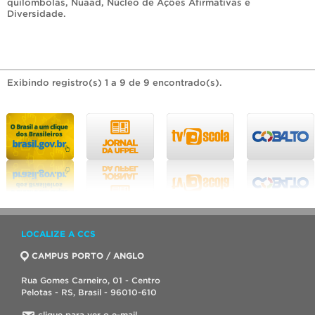
quilombolas
,
Nuaad
,
Núcleo de Ações Afirmativas e
Diversidade
.
Exibindo registro(s) 1 a 9 de 9 encontrado(s).
LOCALIZE A CCS
CAMPUS PORTO / ANGLO
Rua Gomes Carneiro, 01 - Centro
Pelotas - RS, Brasil - 96010-610
clique para ver o e-mail