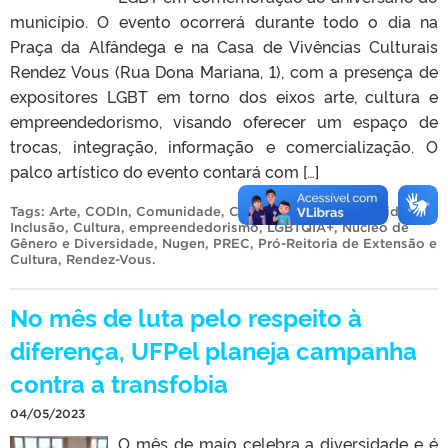
município. O evento ocorrerá durante todo o dia na
Praça da Alfândega e na Casa de Vivências Culturais
Rendez Vous (Rua Dona Mariana, 1), com a presença de
expositores LGBT em torno dos eixos arte, cultura e
empreendedorismo, visando oferecer um espaço de
trocas, integração, informação e comercialização. O
palco artístico do evento contará com […]
Tags:
Arte
,
CODIn
,
Comunidade
,
Coordenação de Diversidade e
Inclusão
,
Cultura
,
empreendedorismo
,
LGBTQIA+
,
Núcleo de
Gênero e Diversidade
,
Nugen
,
PREC
,
Pró-Reitoria de Extensão e
Cultura
,
Rendez-Vous
.
No mês de luta pelo respeito à
diferença, UFPel planeja campanha
contra a transfobia
04/05/2023
O mês de maio celebra a diversidade e é