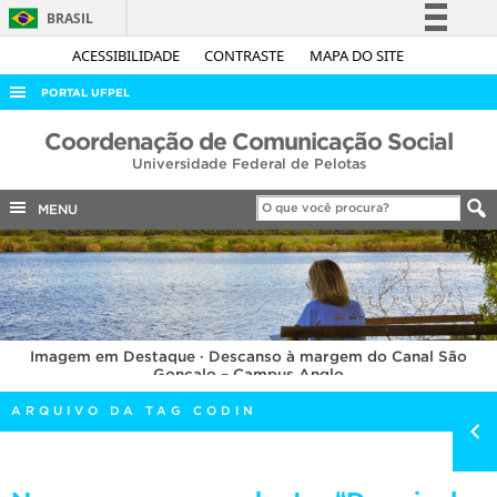
BRASIL
Simplifique!
ACESSIBILIDADE
CONTRASTE
MAPA DO SITE
Comunica BR
PORTAL UFPEL
Participe
ACESSO À INFORMAÇÃO
Coordenação de Comunicação Social
Acesso à informação
Universidade Federal de Pelotas
AUDITORIA
Legislação
COBALTO
MENU
Canais
CONCURSOS
EDITAIS
INTERNACIONAL
Imagem em Destaque · Descanso à margem do Canal São
OUVIDORIA
Gonçalo – Campus Anglo
PORTARIAS
ARQUIVO DA TAG CODIN
TELEFONES