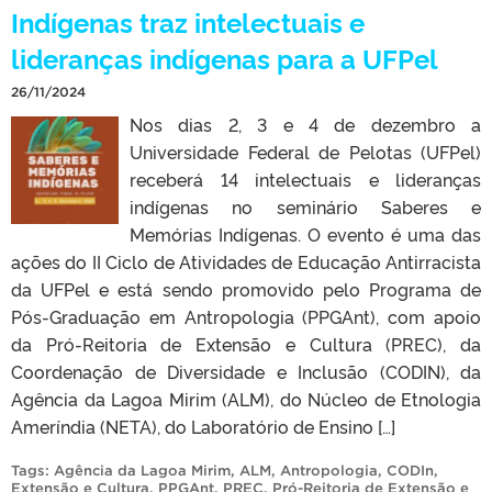
Indígenas traz intelectuais e
lideranças indígenas para a UFPel
26/11/2024
Nos dias 2, 3 e 4 de dezembro a
Universidade Federal de Pelotas (UFPel)
receberá 14 intelectuais e lideranças
indígenas no seminário Saberes e
Memórias Indígenas. O evento é uma das
ações do II Ciclo de Atividades de Educação Antirracista
da UFPel e está sendo promovido pelo Programa de
Pós-Graduação em Antropologia (PPGAnt), com apoio
da Pró-Reitoria de Extensão e Cultura (PREC), da
Coordenação de Diversidade e Inclusão (CODIN), da
Agência da Lagoa Mirim (ALM), do Núcleo de Etnologia
Ameríndia (NETA), do Laboratório de Ensino […]
Tags:
Agência da Lagoa Mirim
,
ALM
,
Antropologia
,
CODIn
,
Extensão e Cultura
,
PPGAnt
,
PREC
,
Pró-Reitoria de Extensão e