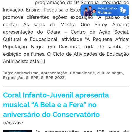
programação da 9ª Semana Integrada de
Inovação, Ensino, Pesquisa e Extensão (SIIEPE). O Ciclo
promove diferentes ações: exposição “A paixão de
contar: As saias da Mestra Griô Sirley Amaro”,
apresentação do Odara – Centro de Ação Social,
Cultural e Educacional, atividade “A Pequena África:
População Negra em Diáspora”, roda de samba e
exibição de filmes. O Ciclo de Atividades de Educação
Antirracista está […]
Tags:
antirracismo
,
apresentação
,
Comunidade
,
cultura negra
,
Exposição
,
SIIEPE
,
SIIEPE 2023
.
Coral Infanto-Juvenil apresenta
musical “A Bela e a Fera” no
aniversário do Conservatório
11/09/2023
As comemorações dos 105 anos do