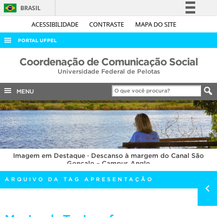
BRASIL
Simplifique!
ACESSIBILIDADE
CONTRASTE
MAPA DO SITE
Comunica BR
PORTAL UFPEL
Participe
ACESSO À INFORMAÇÃO
Coordenação de Comunicação Social
Acesso à informação
Universidade Federal de Pelotas
AUDITORIA
Legislação
COBALTO
MENU
Canais
CONCURSOS
EDITAIS
INTERNACIONAL
Imagem em Destaque · Descanso à margem do Canal São
OUVIDORIA
Gonçalo – Campus Anglo
PORTARIAS
ARQUIVO DA TAG APRESENTAÇÃO
TELEFONES