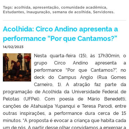
Tags:
acolhida
,
apresentação
,
comunidade acadêmica
,
Estudantes
,
Inauguração
,
semana de acolhida
,
Servidores
.
Acolhida: Circo Andino apresenta a
performance “Por que Cantamos?”
14/02/2023
Nesta quarta-feira (15), às 17h30min, o
grupo Circo Andino apresenta a
performance “Por que Cantamos?”, no
deck do Campus Anglo (Rua Gomes
Carneiro, 1). A atração faz parte da
programação de Acolhida da Universidade Federal de
Pelotas (UFPel). Com poesia de Mário Benedetti,
canções de Atahualpa Yupanqui e Teresa Parodi, entre
outras inspirações, a performance dura cerca de 15
minutos. “A proposta é evocar a criança que habita cada
um de nós. A partir desse olhar convidamos a enxergar a