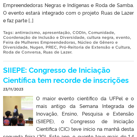
Empreendedoras Negras e Indígenas e Roda de Samba.
O evento estará integrado com o projeto Ruas de Lazer
e faz parte […]
Tags:
antirracismo
,
apresentação
,
CODIn
,
Comunidade
,
Coordenação de Inclusão e Diversidade
,
cultura negra
,
evento
,
Feira de Mulheres Empreendedoras
,
Núcleo de Gênero e
Diversidade
,
Nugen
,
PREC
,
Pró-Reitoria de Extensão e Cultura
,
Roda de Conversa
,
Ruas de Lazer
.
SIIEPE: Congresso de Iniciação
Científica tem recorde de inscrições
23/11/2023
O maior evento científico da UFPel e o
mais antigo da Semana Integrada de
Inovação, Ensino, Pesquisa e Extensão
(SIIEPE), o Congresso de Iniciação
Científica (CIC) teve início na manhã desta
segunda-feira (20). Este ano, o evento teve mais de 1,4