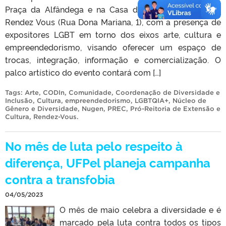
Praça da Alfândega e na Casa de Vivências Culturais
Rendez Vous (Rua Dona Mariana, 1), com a presença de
expositores LGBT em torno dos eixos arte, cultura e
empreendedorismo, visando oferecer um espaço de
trocas, integração, informação e comercialização. O
palco artístico do evento contará com […]
Tags:
Arte
,
CODIn
,
Comunidade
,
Coordenação de Diversidade e
Inclusão
,
Cultura
,
empreendedorismo
,
LGBTQIA+
,
Núcleo de
Gênero e Diversidade
,
Nugen
,
PREC
,
Pró-Reitoria de Extensão e
Cultura
,
Rendez-Vous
.
No mês de luta pelo respeito à
diferença, UFPel planeja campanha
contra a transfobia
04/05/2023
O mês de maio celebra a diversidade e é
marcado pela luta contra todos os tipos