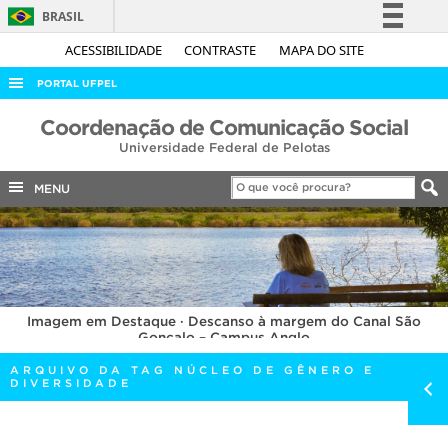
BRASIL
Simplifique!
ACESSIBILIDADE
CONTRASTE
MAPA DO SITE
Comunica BR
PORTAL UFPEL
Participe
ACESSO À INFORMAÇÃO
Coordenação de Comunicação Social
Acesso à informação
Universidade Federal de Pelotas
AUDITORIA
Legislação
COBALTO
MENU
Canais
CONCURSOS
EDITAIS
INTERNACIONAL
Imagem em Destaque · Descanso à margem do Canal São
OUVIDORIA
Gonçalo – Campus Anglo
PORTARIAS
ARQUIVO DA TAG NÚCLEO DE GÊNERO E
DIVERSIDADE
TELEFONES