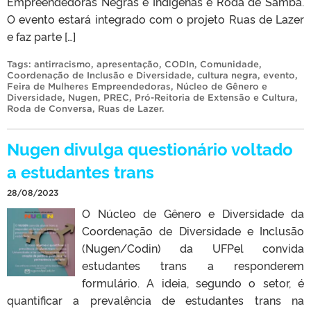
Empreendedoras Negras e Indígenas e Roda de Samba.
O evento estará integrado com o projeto Ruas de Lazer
e faz parte […]
Tags:
antirracismo
,
apresentação
,
CODIn
,
Comunidade
,
Coordenação de Inclusão e Diversidade
,
cultura negra
,
evento
,
Feira de Mulheres Empreendedoras
,
Núcleo de Gênero e
Diversidade
,
Nugen
,
PREC
,
Pró-Reitoria de Extensão e Cultura
,
Roda de Conversa
,
Ruas de Lazer
.
Nugen divulga questionário voltado
a estudantes trans
28/08/2023
O Núcleo de Gênero e Diversidade da
Coordenação de Diversidade e Inclusão
(Nugen/Codin) da UFPel convida
estudantes trans a responderem
formulário. A ideia, segundo o setor, é
quantificar a prevalência de estudantes trans na