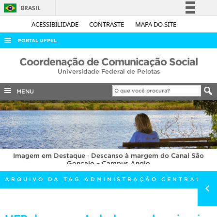
BRASIL
Simplifique!
ACESSIBILIDADE
CONTRASTE
MAPA DO SITE
Comunica BR
PORTAL UFPEL
Participe
ACESSO À INFORMAÇÃO
Coordenação de Comunicação Social
Acesso à informação
Universidade Federal de Pelotas
AUDITORIA
Legislação
COBALTO
MENU
Canais
CONCURSOS
EDITAIS
INTERNACIONAL
Imagem em Destaque · Descanso à margem do Canal São
OUVIDORIA
Gonçalo – Campus Anglo
PORTARIAS
ARQUIVO DA TAG ADMINISTRAÇÃO CENTRAL
TELEFONES