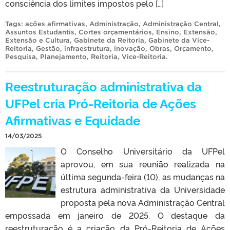
consciência dos limites impostos pelo […]
Tags:
ações afirmativas
,
Administração
,
Administração Central
,
Assuntos Estudantis
,
Cortes orçamentários
,
Ensino
,
Extensão
,
Extensão e Cultura
,
Gabinete da Reitoria
,
Gabinete da Vice-
Reitoria
,
Gestão
,
infraestrutura
,
inovação
,
Obras
,
Orçamento
,
Pesquisa
,
Planejamento
,
Reitoria
,
Vice-Reitoria
.
Reestruturação administrativa da
UFPel cria Pró-Reitoria de Ações
Afirmativas e Equidade
14/03/2025
O Conselho Universitário da UFPel
aprovou, em sua reunião realizada na
última segunda-feira (10), as mudanças na
estrutura administrativa da Universidade
proposta pela nova Administração Central
empossada em janeiro de 2025. O destaque da
reestruturação é a criação da Pró-Reitoria de Ações