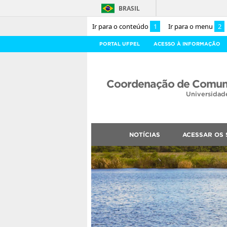
BRASIL
Ir para o conteúdo
1
Ir para o menu
2
PORTAL UFPEL
ACESSO À INFORMAÇÃO
Coordenação de Comuni
Universidad
NOTÍCIAS
ACESSAR OS 