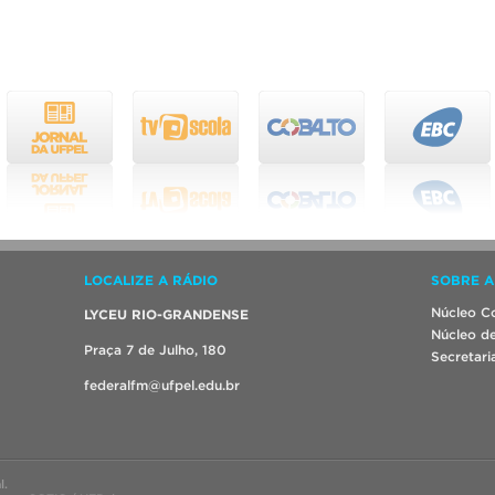
LOCALIZE A RÁDIO
SOBRE A
Núcleo Co
LYCEU RIO-GRANDENSE
Núcleo de
Praça 7 de Julho, 180
Secretari
federalfm@ufpel.edu.br
l.