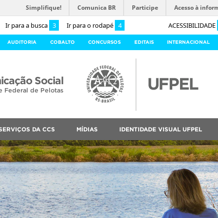
Simplifique!
Comunica BR
Participe
Acesso à infor
Ir para a busca
3
Ir para o rodapé
4
ACESSIBILIDADE
AUDITORIA
COBALTO
CONCURSOS
EDITAIS
INTERNACIONAL
cação Social
e Federal de Pelotas
SERVIÇOS DA CCS
MÍDIAS
IDENTIDADE VISUAL UFPEL