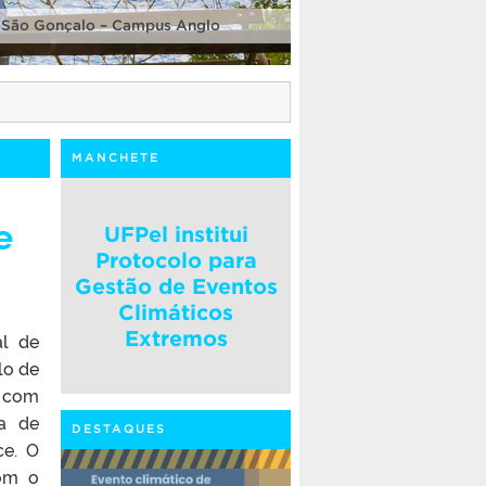
 São Gonçalo – Campus Anglo
MANCHETE
e
UFPel institui
Protocolo para
Gestão de Eventos
Climáticos
Extremos
al de
lo de
a com
da de
DESTAQUES
ce. O
com o