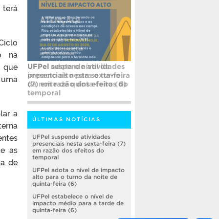
terá
Ciclo
do na
a que
UFPel adota o nível de
impacto alto para o turno
 uma
da noite de quinta-feira (6)
lar a
ÚLTIMAS NOTÍCIAS
erna
entes
UFPel suspende atividades
presenciais nesta sexta-feira (7)
te as
em razão dos efeitos do
temporal
ia de
UFPel adota o nível de impacto
alto para o turno da noite de
quinta-feira (6)
UFPel estabelece o nível de
impacto médio para a tarde de
quinta-feira (6)