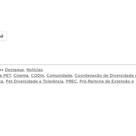
il
ias
Destaque
,
Notícias
.
e PET
,
Cinema
,
CODIn
,
Comunidade
,
Coordenação de Diversidade 
ca
,
Pet Diversidade e Tolerância
,
PREC
,
Pró-Reitoria de Extensão e