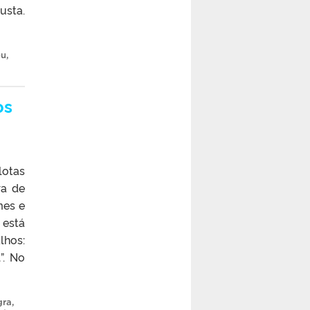
usta.
eu
,
os
lotas
ra de
mes e
 está
lhos:
”. No
gra
,