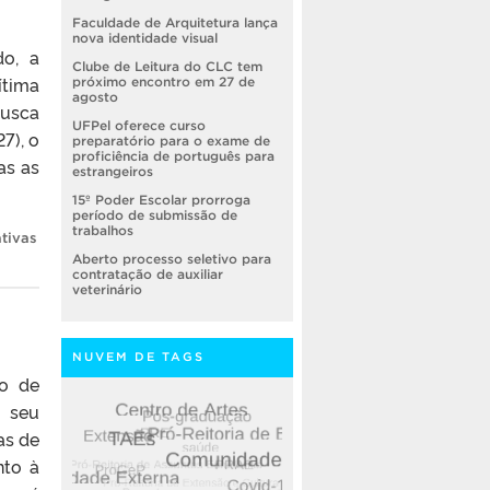
Faculdade de Arquitetura lança
nova identidade visual
do, a
Clube de Leitura do CLC tem
ítima
próximo encontro em 27 de
agosto
busca
UFPel oferece curso
7), o
preparatório para o exame de
proficiência de português para
as as
estrangeiros
15º Poder Escolar prorroga
período de submissão de
trabalhos
tivas
Aberto processo seletivo para
contratação de auxiliar
veterinário
NUVEM DE TAGS
to de
a seu
as de
nto à