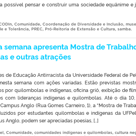
ja possível pensar e construir uma sociedade equânime e j
CODIn
,
Comunidade
,
Coordenação de Diversidade e Inclusão
,
mus
e e Tolerância
,
PREC
,
Pró-Reitoria de Extensão e Cultura
,
samba
.
sta semana apresenta Mostra de Trabalh
as e outras atrações
es de Educação Antirracista da Universidade Federal de Pe
 nesta semana com ações variadas. Estão previstas most
s por quilombolas e indígenas, oficina griô, exibição de fil
s com lideranças indígenas e quilombolas. Até o dia 10,
 Campus Anglo (Rua Gomes Carneiro, 1), a “Mostra de Traba
duzidos por estudantes quilombolas e indígenas da UFPel
 Anglo, podem ser apreciadas poesias, […]
el
,
Comunidade
,
comunidades indígenas e quilombolas
,
cultura ne