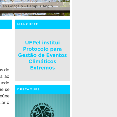
 São Gonçalo – Campus Anglo
MANCHETE
UFPel institui
Protocolo para
Gestão de Eventos
Climáticos
Extremos
as do
da ao
mundo
ue se
DESTAQUES
reúne
iar o