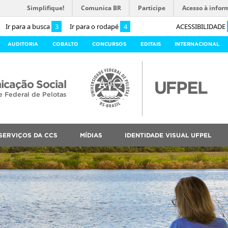
Simplifique!
Comunica BR
Participe
Acesso à infor
Ir para a busca
3
Ir para o rodapé
4
ACESSIBILIDADE
AUDITORIA
COBALTO
CONCURSOS
EDITAIS
INTERNACIONAL
cação Social
e Federal de Pelotas
SERVIÇOS DA CCS
MÍDIAS
IDENTIDADE VISUAL UFPEL