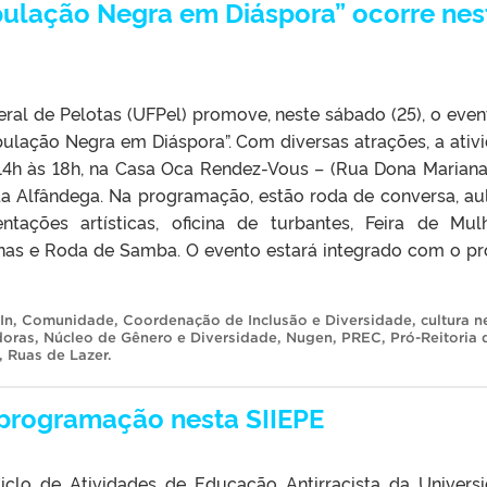
pulação Negra em Diáspora” ocorre nes
ral de Pelotas (UFPel) promove, neste sábado (25), o even
pulação Negra em Diáspora”. Com diversas atrações, a ativ
 14h às 18h, na Casa Oca Rendez-Vous – (Rua Dona Mariana,
da Alfândega. Na programação, estão roda de conversa, au
ntações artísticas, oficina de turbantes, Feira de Mul
as e Roda de Samba. O evento estará integrado com o pr
In
,
Comunidade
,
Coordenação de Inclusão e Diversidade
,
cultura n
doras
,
Núcleo de Gênero e Diversidade
,
Nugen
,
PREC
,
Pró-Reitoria 
,
Ruas de Lazer
.
m programação nesta SIIEPE
iclo de Atividades de Educação Antirracista da Univers