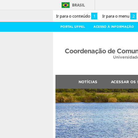
BRASIL
Ir para o conteúdo
1
Ir para o menu
2
PORTAL UFPEL
ACESSO À INFORMAÇÃO
Coordenação de Comuni
Universidad
NOTÍCIAS
ACESSAR OS 