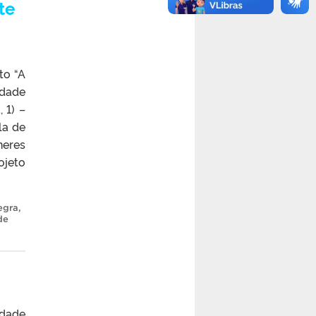
te
to “A
idade
 1) –
la de
heres
ojeto
egra
,
de
idade