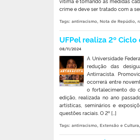
vítima e tomando as medidas cab
crime e deve ser tratado com a se
Tags:
antirracismo
,
Nota de Repúdio
,
r
UFPel realiza 2º Ciclo
08/11/2024
A Universidade Federa
redução das desigu
Antirracista. Promov
ocorrerá entre novem
o fortalecimento do 
edição, realizada no ano passad
artísticas, seminários e exposi
questões raciais. O 2º […]
Tags:
antirracismo
,
Extensão e Cultura