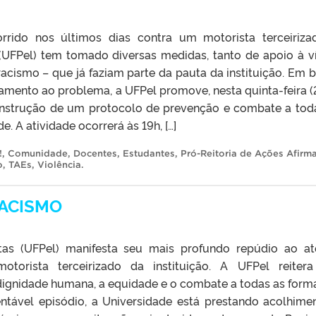
rido nos últimos dias contra um motorista terceiriza
 (UFPel) tem tomado diversas medidas, tanto de apoio à v
cismo – que já faziam parte da pauta da instituição. Em 
amento ao problema, a UFPel promove, nesta quinta-feira (2
onstrução de um protocolo de prevenção e combate a tod
. A atividade ocorrerá às 19h, […]
!
,
Comunidade
,
Docentes
,
Estudantes
,
Pró-Reitoria de Ações Afirma
o
,
TAEs
,
Violência
.
RACISMO
tas (UFPel) manifesta seu mais profundo repúdio ao a
torista terceirizado da instituição. A UFPel reiter
ignidade humana, a equidade e o combate a todas as form
entável episódio, a Universidade está prestando acolhime