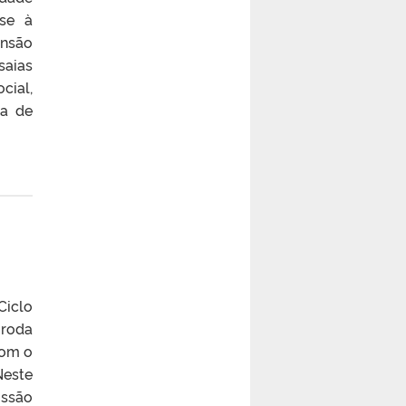
-se à
ensão
saias
cial,
da de
Ciclo
 roda
com o
Neste
ussão