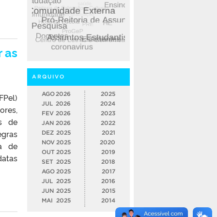
 as
ARQUIVO
AGO
2026
2025
FPel)
JUL
2026
2024
ores,
FEV
2026
2023
s de
JAN
2026
2022
egras
DEZ
2025
2021
NOV
2025
2020
ca de
OUT
2025
2019
datas
SET
2025
2018
AGO
2025
2017
JUL
2025
2016
JUN
2025
2015
MAI
2025
2014