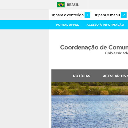
BRASIL
Ir para o conteúdo
1
Ir para o menu
2
PORTAL UFPEL
ACESSO À INFORMAÇÃO
Coordenação de Comuni
Universidad
NOTÍCIAS
ACESSAR OS 