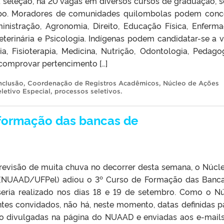
a seleção, há 20 vagas em diversos cursos de graduação, 
po. Moradores de comunidades quilombolas podem conc
nistração, Agronomia, Direito, Educação Física, Enferm
Veterinária e Psicologia. Indígenas podem candidatar-se a 
a, Fisioterapia, Medicina, Nutrição, Odontologia, Pedago
comprovar pertencimento […]
nclusão
,
Coordenação de Registros Acadêmicos
,
Núcleo de Ações
letivo Especial
,
processos seletivos
.
formação das bancas de
evisão de muita chuva no decorrer desta semana, o Núcl
e (NUAAD/UFPel) adiou o 3º Curso de Formação das Banc
 seria realizado nos dias 18 e 19 de setembro. Como o N
tes convidados, não há, neste momento, datas definidas p
ão divulgadas na página do NUAAD e enviadas aos e-mail