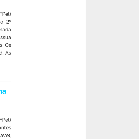
FPel)
do 2º
amada
ossua
s. Os
d. As
na
FPel)
antes
ave),