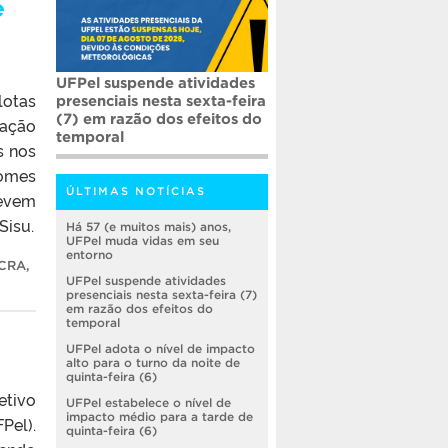
e
UFPel suspende atividades
lotas
presenciais nesta sexta-feira
(7) em razão dos efeitos do
cação
temporal
s nos
Gomes
ÚLTIMAS NOTÍCIAS
devem
Sisu.
Há 57 (e muitos mais) anos,
UFPel muda vidas em seu
entorno
CRA
,
UFPel suspende atividades
presenciais nesta sexta-feira (7)
em razão dos efeitos do
temporal
UFPel adota o nível de impacto
alto para o turno da noite de
quinta-feira (6)
etivo
UFPel estabelece o nível de
impacto médio para a tarde de
Pel).
quinta-feira (6)