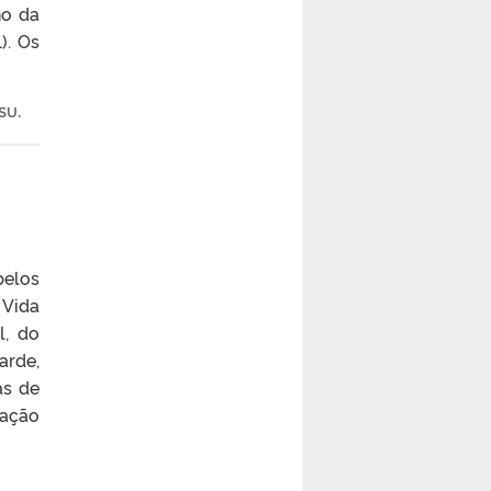
no da
). Os
iSU
.
pelos
 Vida
l, do
arde,
as de
uação