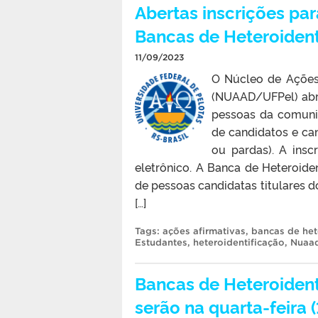
Abertas inscrições pa
Bancas de Heteroident
11/09/2023
O Núcleo de Ações 
(NUAAD/UFPel) abriu
pessoas da comuni
de candidatos e can
ou pardas). A insc
eletrônico. A Banca de Heteroid
de pessoas candidatas titulares d
[…]
Tags:
ações afirmativas
,
bancas de het
Estudantes
,
heteroidentificação
,
Nuaa
Bancas de Heteroiden
serão na quarta-feira (