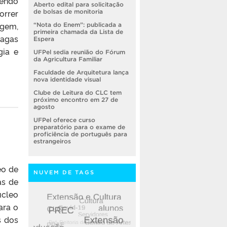
sendo
Aberto edital para solicitação
orrer
de bolsas de monitoria
agem,
“Nota do Enem”: publicada a
primeira chamada da Lista de
vagas
Espera
gia e
UFPel sedia reunião do Fórum
da Agricultura Familiar
Faculdade de Arquitetura lança
nova identidade visual
Clube de Leitura do CLC tem
próximo encontro em 27 de
agosto
UFPel oferece curso
preparatório para o exame de
proficiência de português para
estrangeiros
eo de
NUVEM DE TAGS
as de
úcleo
ara o
s dos