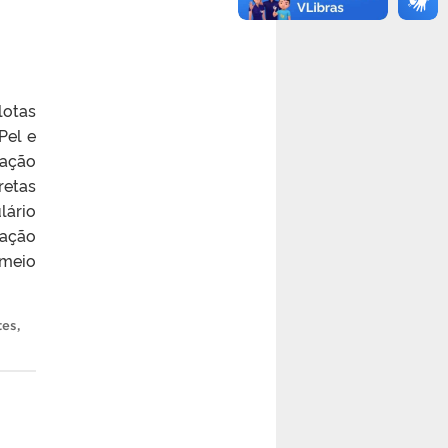
lotas
Pel e
cação
retas
lário
ração
 meio
tes
,