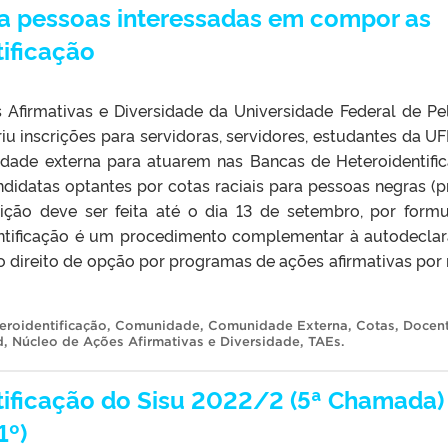
ra pessoas interessadas em compor as
ificação
Afirmativas e Diversidade da Universidade Federal de Pe
 inscrições para servidoras, servidores, estudantes da UF
dade externa para atuarem nas Bancas de Heteroidentifi
didatas optantes por cotas raciais para pessoas negras (p
rição deve ser feita até o dia 13 de setembro, por formu
entificação é um procedimento complementar à autodecla
o direito de opção por programas de ações afirmativas por
eroidentificação
,
Comunidade
,
Comunidade Externa
,
Cotas
,
Docen
d
,
Núcleo de Ações Afirmativas e Diversidade
,
TAEs
.
tificação do Sisu 2022/2 (5ª Chamada)
1º)