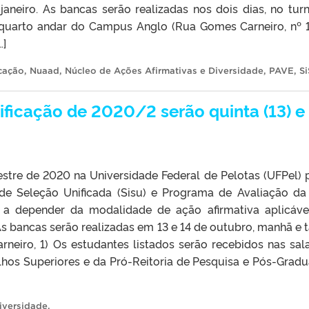
neiro. As bancas serão realizadas nos dois dias, no tur
 quarto andar do Campus Anglo (Rua Gomes Carneiro, nº 1
…]
icação
,
Nuaad
,
Núcleo de Ações Afirmativas e Diversidade
,
PAVE
,
S
ificação de 2020/2 serão quinta (13) e
stre de 2020 na Universidade Federal de Pelotas (UFPel) 
de Seleção Unificada (Sisu) e Programa de Avaliação da
, a depender da modalidade de ação afirmativa aplicáve
As bancas serão realizadas em 13 e 14 de outubro, manhã e t
eiro, 1) Os estudantes listados serão recebidos nas sal
lhos Superiores e da Pró-Reitoria de Pesquisa e Pós-Grad
iversidade
.