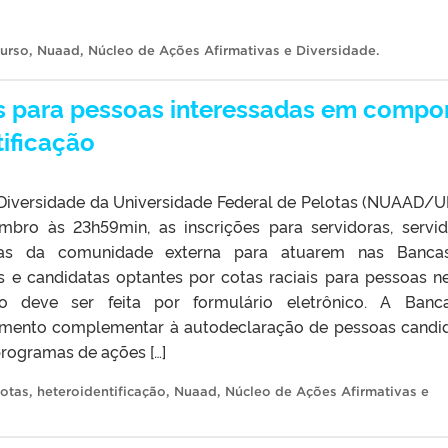
urso
,
Nuaad
,
Núcleo de Ações Afirmativas e Diversidade
.
s para pessoas interessadas em compor
ificação
 Diversidade da Universidade Federal de Pelotas (NUAAD/U
mbro às 23h59min, as inscrições para servidoras, servid
as da comunidade externa para atuarem nas Banca
s e candidatas optantes por cotas raciais para pessoas n
ão deve ser feita por formulário eletrônico. A Ban
dimento complementar à autodeclaração de pessoas candi
programas de ações […]
otas
,
heteroidentificação
,
Nuaad
,
Núcleo de Ações Afirmativas e