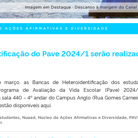
Imagem em Destaque · Descanso à margem do Canal
E AÇÕES AFIRMATIVAS E DIVERSIDADE
ificação do Pave 2024/1 serão realiza
e março, as Bancas de Heteroidentificação dos estud
rograma de Avaliação da Vida Escolar (Pave) 2024/
a sala 440 – 4º andar do Campus Anglo (Rua Gomes Carneiro
stão disponíveis aqui.
studantes
,
Nuaad
,
Núcleo de Ações Afirmativas e Diversidade
,
PAV
r
.