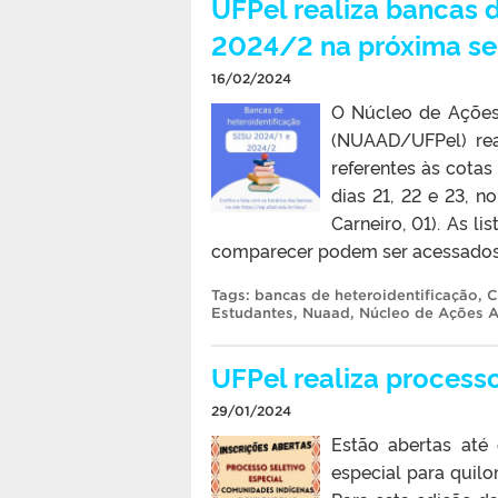
UFPel realiza bancas 
2024/2 na próxima s
16/02/2024
O Núcleo de Ações 
(NUAAD/UFPel) rea
referentes às cotas
dias 21, 22 e 23, 
Carneiro, 01). As 
comparecer podem ser acessados 
Tags:
bancas de heteroidentificação
,
C
Estudantes
,
Nuaad
,
Núcleo de Ações A
UFPel realiza process
29/01/2024
Estão abertas até 
especial para quilo