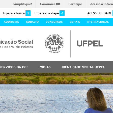
Simplifique!
Comunica BR
Participe
Acesso à infor
Ir para a busca
3
Ir para o rodapé
4
ACESSIBILIDADE
AUDITORIA
COBALTO
CONCURSOS
EDITAIS
INTERNACIONAL
cação Social
e Federal de Pelotas
SERVIÇOS DA CCS
MÍDIAS
IDENTIDADE VISUAL UFPEL