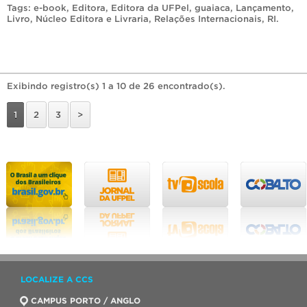
Tags:
e-book
,
Editora
,
Editora da UFPel
,
guaiaca
,
Lançamento
,
Livro
,
Núcleo Editora e Livraria
,
Relações Internacionais
,
RI
.
Exibindo registro(s) 1 a 10 de 26 encontrado(s).
1
2
3
>
LOCALIZE A CCS
CAMPUS PORTO / ANGLO