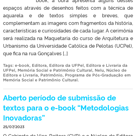
espaços através de desenhos feitos com a técnica de
aquarela e de textos simples e breves, que
complementam as imagens com fragmentos da história,
características e curiosidades de cada lugar. A cerimônia
será realizada na Maquetaria do curso de Arquitetura e
Urbanismo da Universidade Católica de Pelotas (UCPel),
que fica na rua Gonçalves […]
Tags:
e-book
,
Editora
,
Editora da UFPel
,
Editora e Livraria da
UFPel
,
Memória Social e Patrimônio Cultural
,
Nelu
,
Núcleo de
Editora e Livraria
,
Patrimônio
,
Programa de Pós-Graduação em
Memória Social e Patrimônio Cultural
.
Aberto período de submissão de
textos para o e-book “Metodologias
Inovadoras”
25/07/2023
O Gabinete da Vice-Reitora (GVR) e o Núcleo de Editora