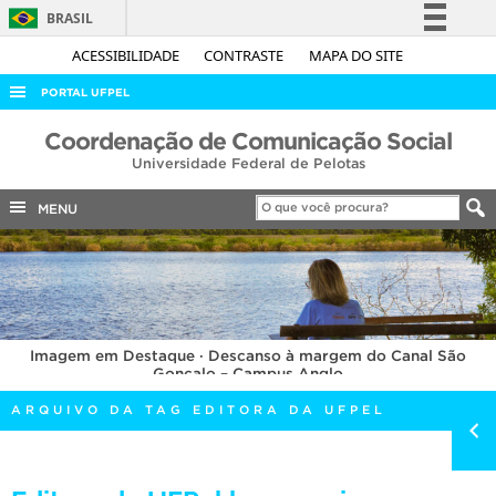
BRASIL
Simplifique!
ACESSIBILIDADE
CONTRASTE
MAPA DO SITE
Comunica BR
PORTAL UFPEL
Participe
ACESSO À INFORMAÇÃO
Coordenação de Comunicação Social
Acesso à informação
Universidade Federal de Pelotas
AUDITORIA
Legislação
COBALTO
MENU
Canais
CONCURSOS
EDITAIS
INTERNACIONAL
Imagem em Destaque · Descanso à margem do Canal São
OUVIDORIA
Gonçalo – Campus Anglo
PORTARIAS
ARQUIVO DA TAG EDITORA DA UFPEL
TELEFONES