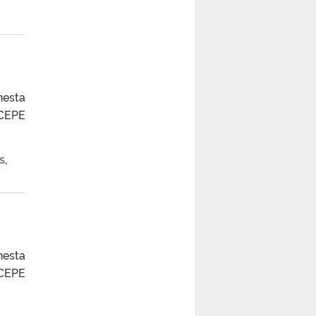
nesta
OCEPE
S
,
nesta
OCEPE