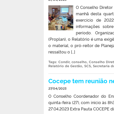
O Conselho Diretor
manhã desta quarta
exercício de 202
informações sobre
período. Organiz
(Proplan), o Relatório é uma exig
o material, o pró-reitor de Planej
ressaltou o […]
Tags:
Condir
,
conselho
,
Conselho Dire
Relatório de Gestão
,
SCS
,
Secretaria 
Cocepe tem reunião nes
27/04/2023
O Conselho Coordenador do Ensi
quinta-feira (27), com início às 8
27.04.2023 Extra Pauta COCEPE di