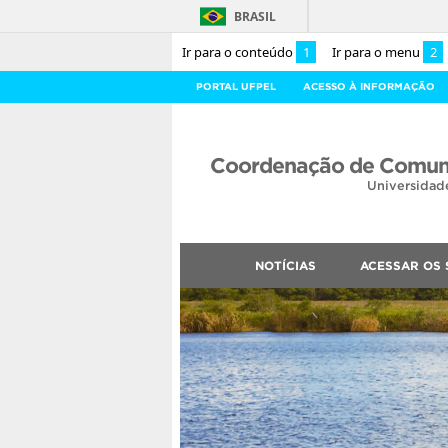
BRASIL
Ir para o conteúdo
1
Ir para o menu
2
PORTAL UFPEL
ACESSO À INFORMAÇÃO
Coordenação de Comuni
Universidad
NOTÍCIAS
ACESSAR OS 