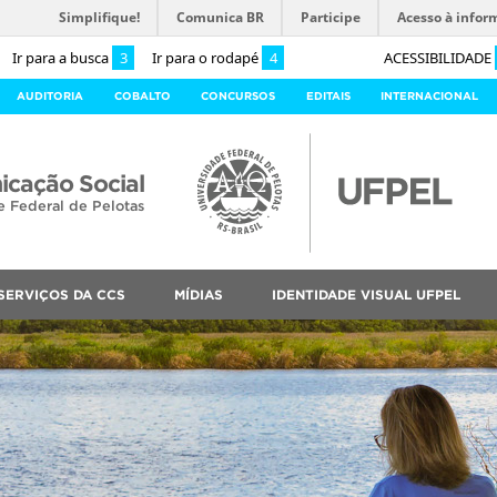
Simplifique!
Comunica BR
Participe
Acesso à infor
Ir para a busca
3
Ir para o rodapé
4
ACESSIBILIDADE
AUDITORIA
COBALTO
CONCURSOS
EDITAIS
INTERNACIONAL
cação Social
e Federal de Pelotas
SERVIÇOS DA CCS
MÍDIAS
IDENTIDADE VISUAL UFPEL