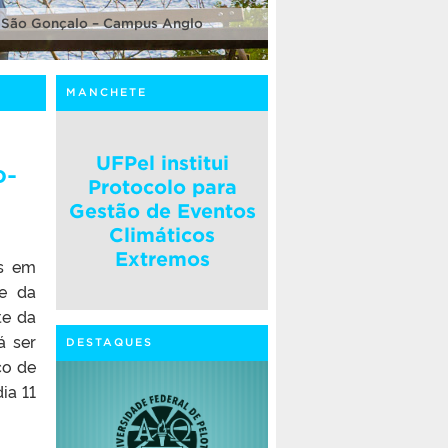
 São Gonçalo – Campus Anglo
MANCHETE
UFPel institui
o-
Protocolo para
Gestão de Eventos
Climáticos
Extremos
os em
 e da
te da
á ser
DESTAQUES
co de
ia 11