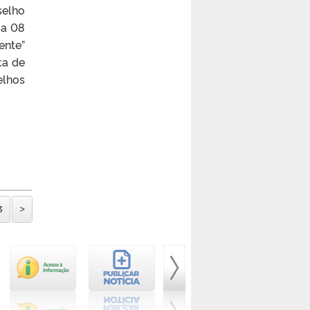
selho
ia 08
ente”
ta de
elhos
3
>