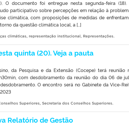
. O documento foi entregue nesta segunda-feira (18).
tudo participativo sobre percepções em relação à problem
rise climática, com proposições de medidas de enfrentam
torno da questão climática local, a […]
as climáticas
,
representação institucional
,
Representações
.
ta quinta (20). Veja a pauta
no, da Pesquisa e da Extensão (Cocepe) terá reunião 
s 8h30min, com desdobramento da reunião do dia 06 de ju
 desdobramento. O encontro será no Gabinete da Vice-Reit
.2023
Conselhos Superiores
,
Secretaria dos Conselhos Superiores
.
va Relatório de Gestão