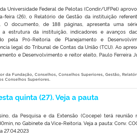
 da Universidade Federal de Pelotas (Condir/UFPel) aprovo
-feira (26), o Relatório de Gestão da instituição referen
2. O documento, de 188 páginas, apresenta uma séri
 a estrutura da instituição, indicadores e avanços da
ado pela Pró-Reitoria de Planejamento e Desenvolvi
ência legal do Tribunal de Contas da União (TCU). Ao apres
amento e Desenvolvimento e reitor eleito, Paulo Ferreira Jú
tor da Fundação
,
Conselhos
,
Conselhos Superiores
,
Gestão
,
Relatór
dos Conselhos Superiores
.
ta quinta (27). Veja a pauta
no, da Pesquisa e da Extensão (Cocepe) terá reunião 
h30min, no Gabinete da Vice-Reitoria. Veja a pauta: Conv. C
a 27.04.2023