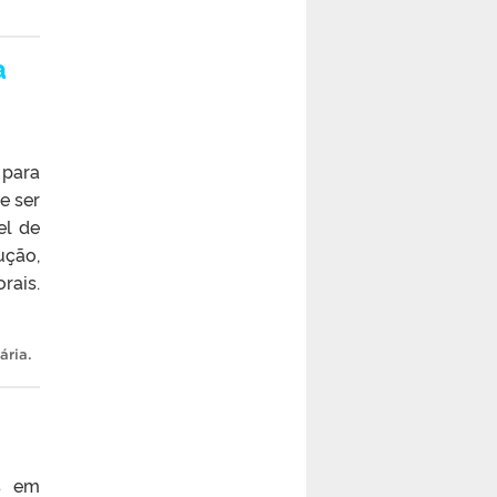
a
 para
e ser
el de
ução,
rais.
ária
.
os em