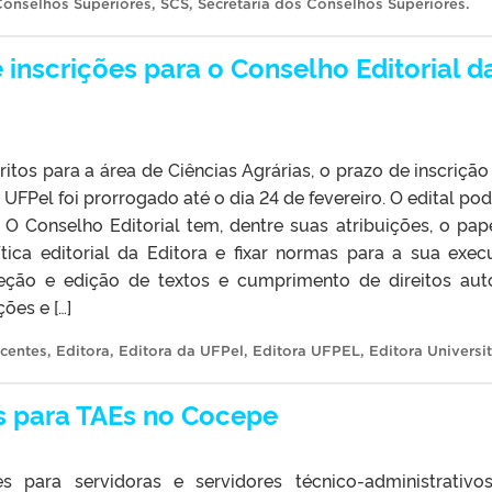
Conselhos Superiores
,
SCS
,
Secretaria dos Conselhos Superiores
.
inscrições para o Conselho Editorial d
tos para a área de Ciências Agrárias, o prazo de inscrição
 UFPel foi prorrogado até o dia 24 de fevereiro. O edital pod
 O Conselho Editorial tem, dentre suas atribuições, o pap
ítica editorial da Editora e fixar normas para a sua exec
leção e edição de textos e cumprimento de direitos auto
ões e […]
centes
,
Editora
,
Editora da UFPel
,
Editora UFPEL
,
Editora Universit
s para TAEs no Cocepe
s para servidoras e servidores técnico-administrativ