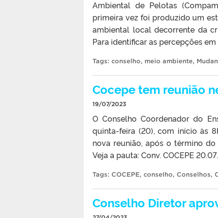
Ambiental de Pelotas (Compam)
primeira vez foi produzido um es
ambiental local decorrente da c
Para identificar as percepções em 
Tags:
conselho
,
meio ambiente
,
Mudanç
Cocepe tem reunião nes
19/07/2023
O Conselho Coordenador do Ensi
quinta-feira (20), com início à
nova reunião, após o término do
Veja a pauta: Conv. COCEPE 20.07
Tags:
COCEPE
,
conselho
,
Conselhos
,
Conselho Diretor apro
27/04/2023