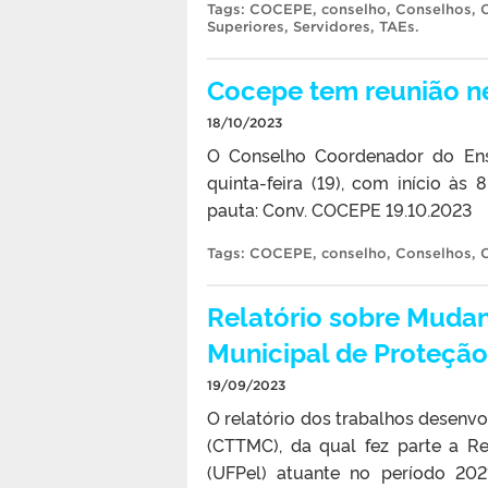
Tags:
COCEPE
,
conselho
,
Conselhos
,
Superiores
,
Servidores
,
TAEs
.
Cocepe tem reunião nes
18/10/2023
O Conselho Coordenador do Ensi
quinta-feira (19), com início às
pauta: Conv. COCEPE 19.10.2023
Tags:
COCEPE
,
conselho
,
Conselhos
,
Relatório sobre Mudan
Municipal de Proteçã
19/09/2023
O relatório dos trabalhos desen
(CTTMC), da qual fez parte a Re
(UFPel) atuante no período 202