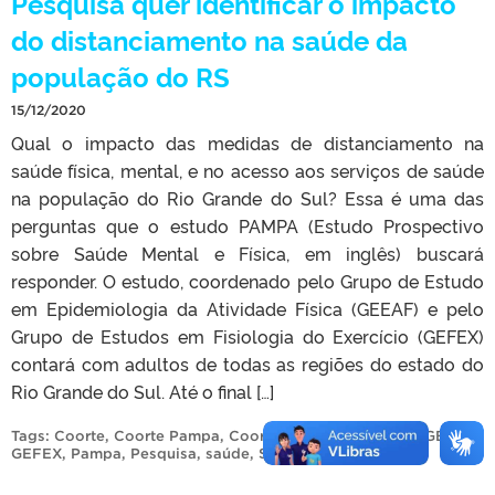
Pesquisa quer identificar o impacto
do distanciamento na saúde da
população do RS
15/12/2020
Qual o impacto das medidas de distanciamento na
saúde física, mental, e no acesso aos serviços de saúde
na população do Rio Grande do Sul? Essa é uma das
perguntas que o estudo PAMPA (Estudo Prospectivo
sobre Saúde Mental e Física, em inglês) buscará
responder. O estudo, coordenado pelo Grupo de Estudo
em Epidemiologia da Atividade Física (GEEAF) e pelo
Grupo de Estudos em Fisiologia do Exercício (GEFEX)
contará com adultos de todas as regiões do estado do
Rio Grande do Sul. Até o final […]
Tags:
Coorte
,
Coorte Pampa
,
Coortes
,
Educação Física
,
GEEAF
,
GEFEX
,
Pampa
,
Pesquisa
,
saúde
,
Saúde Mental
.