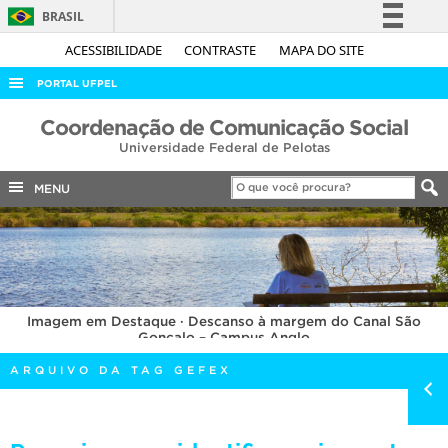
BRASIL
Simplifique!
ACESSIBILIDADE
CONTRASTE
MAPA DO SITE
Comunica BR
PORTAL UFPEL
Participe
ACESSO À INFORMAÇÃO
Coordenação de Comunicação Social
Acesso à informação
Universidade Federal de Pelotas
AUDITORIA
Legislação
COBALTO
MENU
Canais
CONCURSOS
EDITAIS
INTERNACIONAL
Imagem em Destaque · Descanso à margem do Canal São
OUVIDORIA
Gonçalo – Campus Anglo
PORTARIAS
ARQUIVO DA TAG GEFEX
TELEFONES