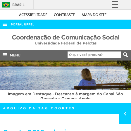
BRASIL
Simplifique!
ACESSIBILIDADE
CONTRASTE
MAPA DO SITE
Comunica BR
PORTAL UFPEL
Participe
ACESSO À INFORMAÇÃO
Coordenação de Comunicação Social
Acesso à informação
Universidade Federal de Pelotas
AUDITORIA
Legislação
COBALTO
MENU
Canais
CONCURSOS
EDITAIS
INTERNACIONAL
Imagem em Destaque · Descanso à margem do Canal São
OUVIDORIA
Gonçalo – Campus Anglo
PORTARIAS
ARQUIVO DA TAG COORTES
TELEFONES