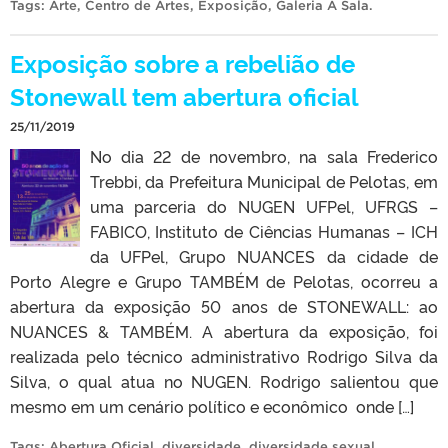
Tags:
Arte
,
Centro de Artes
,
Exposição
,
Galeria A Sala
.
Exposição sobre a rebelião de
Stonewall tem abertura oficial
25/11/2019
No dia 22 de novembro, na sala Frederico
Trebbi, da Prefeitura Municipal de Pelotas, em
uma parceria do NUGEN UFPel, UFRGS –
FABICO, Instituto de Ciências Humanas – ICH
da UFPel, Grupo NUANCES da cidade de
Porto Alegre e Grupo TAMBÉM de Pelotas, ocorreu a
abertura da exposição 50 anos de STONEWALL: ao
NUANCES & TAMBÉM. A abertura da exposição, foi
realizada pelo técnico administrativo Rodrigo Silva da
Silva, o qual atua no NUGEN. Rodrigo salientou que
mesmo em um cenário político e econômico onde […]
Tags:
Abertura Oficial
,
diversidade
,
diversidade sexual
,