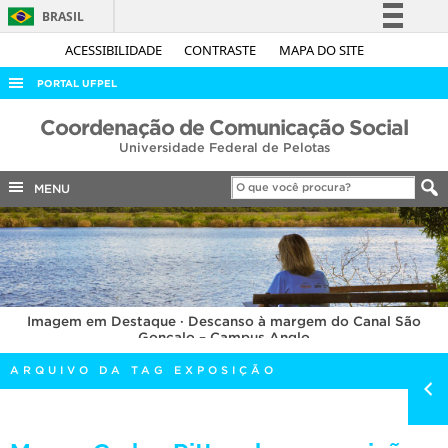
BRASIL
Simplifique!
ACESSIBILIDADE
CONTRASTE
MAPA DO SITE
Comunica BR
PORTAL UFPEL
Participe
ACESSO À INFORMAÇÃO
Coordenação de Comunicação Social
Acesso à informação
Universidade Federal de Pelotas
AUDITORIA
Legislação
COBALTO
MENU
Canais
CONCURSOS
EDITAIS
INTERNACIONAL
Imagem em Destaque · Descanso à margem do Canal São
OUVIDORIA
Gonçalo – Campus Anglo
PORTARIAS
ARQUIVO DA TAG EXPOSIÇÃO
TELEFONES