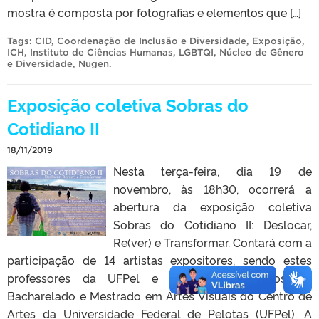
mostra é composta por fotografias e elementos que […]
Tags:
CID
,
Coordenação de Inclusão e Diversidade
,
Exposição
,
ICH
,
Instituto de Ciências Humanas
,
LGBTQI
,
Núcleo de Gênero
e Diversidade
,
Nugen
.
Exposição coletiva Sobras do
Cotidiano II
18/11/2019
Nesta terça-feira, dia 19 de
novembro, às 18h30, ocorrerá a
abertura da exposição coletiva
Sobras do Cotidiano II: Deslocar,
Re(ver) e Transformar. Contará com a
participação de 14 artistas expositores, sendo estes
professores da UFPel e alunos dos cursos de
Bacharelado e Mestrado em Artes Visuais do Centro de
Artes da Universidade Federal de Pelotas (UFPel). A