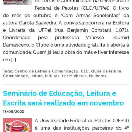
de Letras e Comunicação da Universidade
Federal de Pelotas (CLC/UFPel). O livro
do mês de outubro é “Com Armas Sonolentas”, da
autora Carola Saavedra. A conversa ocorrerá na Editora
e Livraria da UFPel (rua Benjamin Constant, 1.071).
Coordenado pela professora Vanessa Doumid
Damasceno, o Clube é uma atividade gratuita e aberta à
comunidade. Quem já leu a obra do mês e tiver interesse
em […]
Tags:
Centro de Letras e Comunicação
,
CLC
,
clube de leitura
,
Comunidade
,
leitura
,
leituras
,
Ler Mulheres
,
Mulheres
.
Seminário de Educação, Leitura e
Escrita será realizado em novembro
13/09/2023
A Universidade Federal de Pelotas (UFPel)
é uma das instituições parceiras do 4º