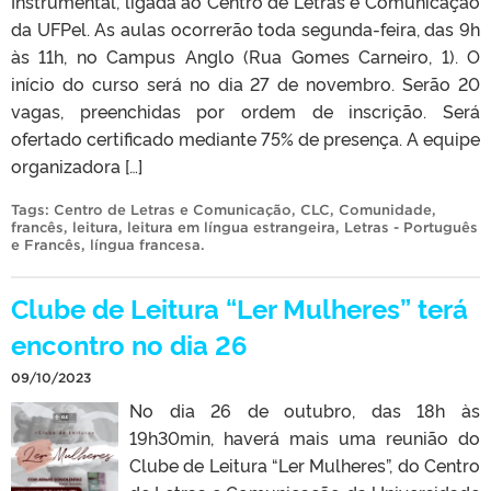
Instrumental, ligada ao Centro de Letras e Comunicação
da UFPel. As aulas ocorrerão toda segunda-feira, das 9h
às 11h, no Campus Anglo (Rua Gomes Carneiro, 1). O
início do curso será no dia 27 de novembro. Serão 20
vagas, preenchidas por ordem de inscrição. Será
ofertado certificado mediante 75% de presença. A equipe
organizadora […]
Tags:
Centro de Letras e Comunicação
,
CLC
,
Comunidade
,
francês
,
leitura
,
leitura em língua estrangeira
,
Letras - Português
e Francês
,
língua francesa
.
Clube de Leitura “Ler Mulheres” terá
encontro no dia 26
09/10/2023
No dia 26 de outubro, das 18h às
19h30min, haverá mais uma reunião do
Clube de Leitura “Ler Mulheres”, do Centro