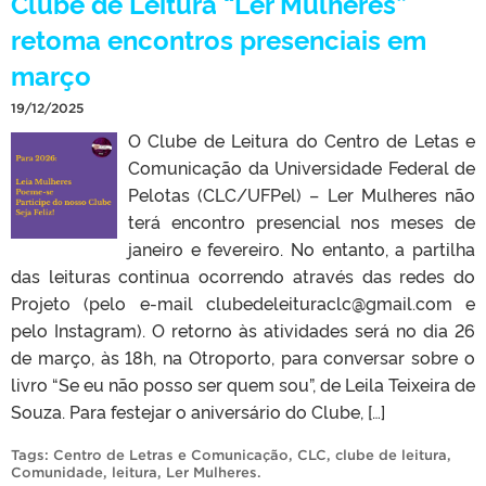
Clube de Leitura “Ler Mulheres”
retoma encontros presenciais em
março
19/12/2025
O Clube de Leitura do Centro de Letas e
Comunicação da Universidade Federal de
Pelotas (CLC/UFPel) – Ler Mulheres não
terá encontro presencial nos meses de
janeiro e fevereiro. No entanto, a partilha
das leituras continua ocorrendo através das redes do
Projeto (pelo e-mail clubedeleituraclc@gmail.com e
pelo Instagram). O retorno às atividades será no dia 26
de março, às 18h, na Otroporto, para conversar sobre o
livro “Se eu não posso ser quem sou”, de Leila Teixeira de
Souza. Para festejar o aniversário do Clube, […]
Tags:
Centro de Letras e Comunicação
,
CLC
,
clube de leitura
,
Comunidade
,
leitura
,
Ler Mulheres
.