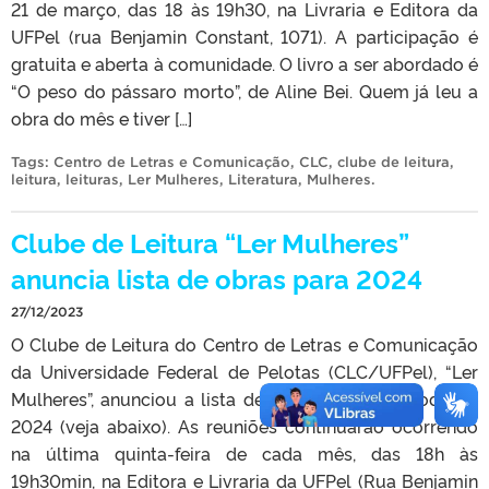
21 de março, das 18 às 19h30, na Livraria e Editora da
UFPel (rua Benjamin Constant, 1071). A participação é
gratuita e aberta à comunidade. O livro a ser abordado é
“O peso do pássaro morto”, de Aline Bei. Quem já leu a
obra do mês e tiver […]
Tags:
Centro de Letras e Comunicação
,
CLC
,
clube de leitura
,
leitura
,
leituras
,
Ler Mulheres
,
Literatura
,
Mulheres
.
Clube de Leitura “Ler Mulheres”
anuncia lista de obras para 2024
27/12/2023
O Clube de Leitura do Centro de Letras e Comunicação
da Universidade Federal de Pelotas (CLC/UFPel), “Ler
Mulheres”, anunciou a lista de livros para o período de
2024 (veja abaixo). As reuniões continuarão ocorrendo
na última quinta-feira de cada mês, das 18h às
19h30min, na Editora e Livraria da UFPel (Rua Benjamin