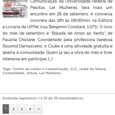
Comunicação da Universidade Federal de
Pelotas, Ler Mulheres, terá mais um
encontro em 28 de setembro. A conversa
ocorrerá das 18h às 19h30min, na Editora
e Livraria da UFPel (rua Benjamin Constant, 1.071). O livro
do mês de setembro é “Balada de Amor ao Vento”, de
Paulina Chiziane. Coordenado pela professora Vanessa
Doumid Damasceno, o Clube é uma atividade gratuita e
aberta à comunidade. Quem já leu a obra do mês e tiver
interesse em participar, […]
Tags:
Centro de Letras e Comunicação
,
CLC
,
clube de leitura
,
Comunidade
,
leitura
,
Ler Mulheres
.
Exibindo registro(s) 1 a 10 de 33 encontrado(s).
1
2
3
4
>