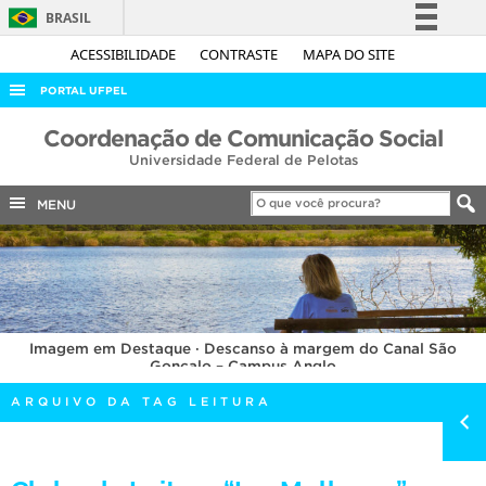
BRASIL
Simplifique!
ACESSIBILIDADE
CONTRASTE
MAPA DO SITE
Comunica BR
PORTAL UFPEL
Participe
ACESSO À INFORMAÇÃO
Coordenação de Comunicação Social
Acesso à informação
Universidade Federal de Pelotas
AUDITORIA
Legislação
COBALTO
MENU
Canais
CONCURSOS
EDITAIS
INTERNACIONAL
Imagem em Destaque · Descanso à margem do Canal São
OUVIDORIA
Gonçalo – Campus Anglo
PORTARIAS
ARQUIVO DA TAG LEITURA
TELEFONES