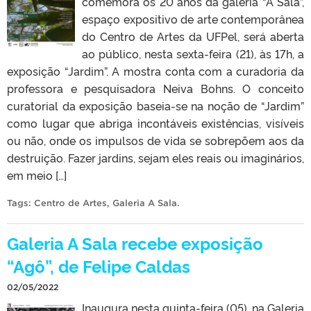
comemora os 20 anos da galeria “A Sala”,
espaço expositivo de arte contemporânea
do Centro de Artes da UFPel, será aberta
ao público, nesta sexta-feira (21), às 17h, a
exposição “Jardim”. A mostra conta com a curadoria da
professora e pesquisadora Neiva Bohns. O conceito
curatorial da exposição baseia-se na noção de “Jardim”
como lugar que abriga incontáveis existências, visíveis
ou não, onde os impulsos de vida se sobrepõem aos da
destruição. Fazer jardins, sejam eles reais ou imaginários,
em meio […]
Tags:
Centro de Artes
,
Galeria A Sala
.
Galeria A Sala recebe exposição
“Agô”, de Felipe Caldas
02/05/2022
Inaugura nesta quinta-feira (05), na Galeria