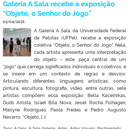
Galeria A Sala recebe a exposição
“Objeto, o Senhor do Jogo”
02/04/2025
A Galeria A Sala, da Universidade Federal
de Pelotas (UFPel), recebe a exposição
coletiva “Objeto, o Senhor do Jogo”. Nela,
cada artista apresenta uma interpretação
do objeto – este, peça central de um
“jogo” que carrega significados individuais e coletivos, e
se insere em um contexto de regras e desvios.
Articulando diferentes linguagens artísticas, como
pintura, escultura, fotografia, vídeo, entre outras, sete
artistas compõem essa exposição: Bella Kacelnikas,
Duds Artista, Israel Bôa Nova, Jesiel Rocha Folhagen,
Mailyne Rodrigues, Paola Fredes e Pedro Augusto
Navarro. “Objeto, […]
Tags:
A Sala
,
A Sala Galeria
,
Artes
,
Artes Visuais
,
Bacharelado