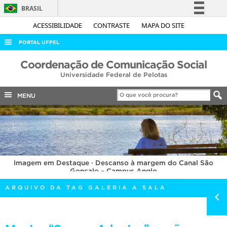
BRASIL
Simplifique!
ACESSIBILIDADE
CONTRASTE
MAPA DO SITE
Comunica BR
PORTAL UFPEL
Participe
ACESSO À INFORMAÇÃO
Coordenação de Comunicação Social
Acesso à informação
Universidade Federal de Pelotas
AUDITORIA
Legislação
COBALTO
MENU
Canais
CONCURSOS
EDITAIS
INTERNACIONAL
Imagem em Destaque · Descanso à margem do Canal São
OUVIDORIA
Gonçalo – Campus Anglo
PORTARIAS
ARQUIVO DA TAG GALERIA A SALA
TELEFONES