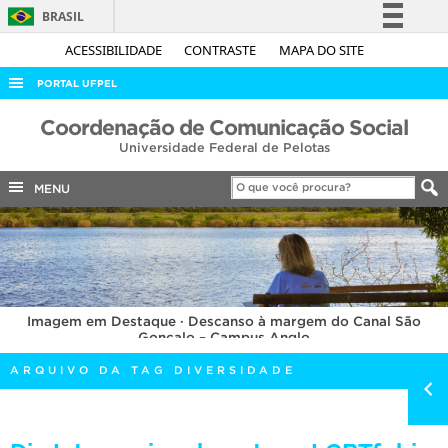
BRASIL
Simplifique!
ACESSIBILIDADE
CONTRASTE
MAPA DO SITE
Comunica BR
PORTAL UFPEL
Participe
ACESSO À INFORMAÇÃO
Coordenação de Comunicação Social
Acesso à informação
Universidade Federal de Pelotas
AUDITORIA
Legislação
COBALTO
MENU
Canais
CONCURSOS
EDITAIS
INTERNACIONAL
Imagem em Destaque · Descanso à margem do Canal São
OUVIDORIA
Gonçalo – Campus Anglo
PORTARIAS
ARQUIVO DA TAG DIVERSIDADE
TELEFONES