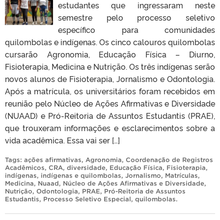
estudantes que ingressaram neste
semestre pelo processo seletivo
específico para comunidades
quilombolas e indígenas. Os cinco calouros quilombolas
cursarão Agronomia, Educação Física – Diurno,
Fisioterapia, Medicina e Nutrição. Os três indígenas serão
novos alunos de Fisioterapia, Jornalismo e Odontologia.
Após a matrícula, os universitários foram recebidos em
reunião pelo Núcleo de Ações Afirmativas e Diversidade
(NUAAD) e Pró-Reitoria de Assuntos Estudantis (PRAE),
que trouxeram informações e esclarecimentos sobre a
vida acadêmica. Essa vai ser […]
Tags:
ações afirmativas
,
Agronomia
,
Coordenação de Registros
Acadêmicos
,
CRA
,
diversidade
,
Educação Física
,
Fisioterapia
,
indígenas
,
indígenas e quilombolas
,
Jornalismo
,
Matrículas
,
Medicina
,
Nuaad
,
Núcleo de Ações Afirmativas e Diversidade
,
Nutrição
,
Odontologia
,
PRAE
,
Pró-Reitoria de Assuntos
Estudantis
,
Processo Seletivo Especial
,
quilombolas
.