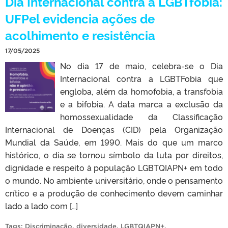
Dia Internacional contra a LGBTfobia:
UFPel evidencia ações de
acolhimento e resistência
17/05/2025
No dia 17 de maio, celebra-se o Dia
Internacional contra a LGBTFobia que
engloba, além da homofobia, a transfobia
e a bifobia. A data marca a exclusão da
homossexualidade da Classificação
Internacional de Doenças (CID) pela Organização
Mundial da Saúde, em 1990. Mais do que um marco
histórico, o dia se tornou símbolo da luta por direitos,
dignidade e respeito à população LGBTQIAPN+ em todo
o mundo. No ambiente universitário, onde o pensamento
crítico e a produção de conhecimento devem caminhar
lado a lado com […]
Tags:
Discriminação
,
diversidade
,
LGBTQIAPN+
.