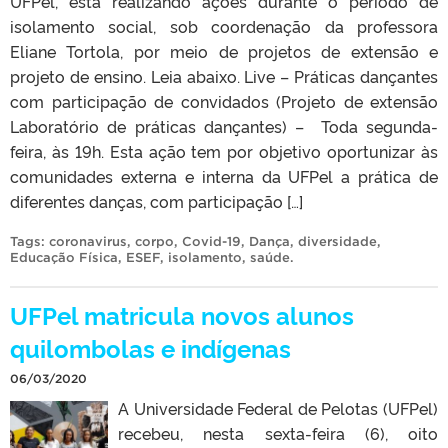
UFPel, está realizando ações durante o período de
isolamento social, sob coordenação da professora
Eliane Tortola, por meio de projetos de extensão e
projeto de ensino. Leia abaixo. Live – Práticas dançantes
com participação de convidados (Projeto de extensão
Laboratório de práticas dançantes) – Toda segunda-
feira, às 19h. Esta ação tem por objetivo oportunizar às
comunidades externa e interna da UFPel a prática de
diferentes danças, com participação […]
Tags:
coronavirus
,
corpo
,
Covid-19
,
Dança
,
diversidade
,
Educação Física
,
ESEF
,
isolamento
,
saúde
.
UFPel matricula novos alunos
quilombolas e indígenas
06/03/2020
A Universidade Federal de Pelotas (UFPel)
recebeu, nesta sexta-feira (6), oito