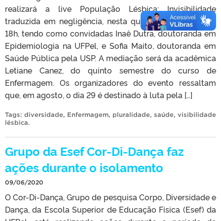
realizará a live População Lésbica: Invisibilidade
traduzida em negligência, nesta quinta-feira, dia 24, às
18h, tendo como convidadas Inaê Dutra, doutoranda em
Epidemiologia na UFPel, e Sofia Maito, doutoranda em
Saúde Pública pela USP. A mediação será da acadêmica
Letiane Canez, do quinto semestre do curso de
Enfermagem. Os organizadores do evento ressaltam
que, em agosto, o dia 29 é destinado à luta pela […]
Tags:
diversidade
,
Enfermagem
,
pluralidade
,
saúde
,
visibilidade
lésbica
.
Grupo da Esef Cor-Di-Dança faz
ações durante o isolamento
09/06/2020
O Cor-Di-Dança, Grupo de pesquisa Corpo, Diversidade e
Dança, da Escola Superior de Educação Física (Esef) da