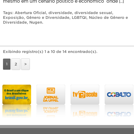
mesmo em um cenário político e econômico onde […]
Tags:
Abertura Oficial
,
diversidade
,
diversidade sexual
,
Exposição
,
Gênero e Diversidade
,
LGBTQI
,
Núcleo de Gênero e
Diversidade
,
Nugen
.
Exibindo registro(s) 1 a 10 de 14 encontrado(s).
1
2
>