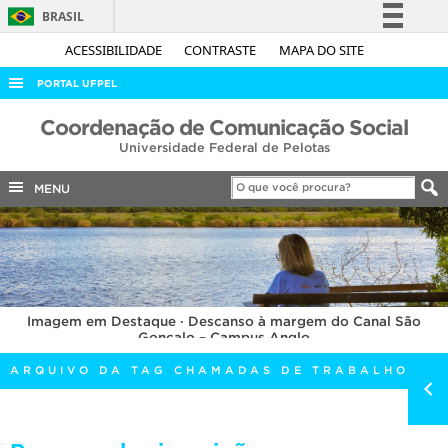
BRASIL
Simplifique!
ACESSIBILIDADE
CONTRASTE
MAPA DO SITE
Comunica BR
PORTAL UFPEL
Participe
ACESSO À INFORMAÇÃO
Coordenação de Comunicação Social
Acesso à informação
Universidade Federal de Pelotas
AUDITORIA
Legislação
COBALTO
MENU
Canais
CONCURSOS
EDITAIS
INTERNACIONAL
Imagem em Destaque · Descanso à margem do Canal São
OUVIDORIA
Gonçalo – Campus Anglo
PORTARIAS
ARQUIVO DA TAG CHAMADAS DE TRABALHOS
TELEFONES