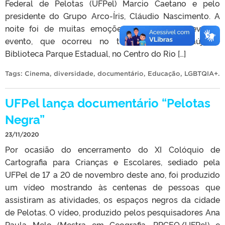
Federal de Pelotas (UFPel) Marcio Caetano e pelo
presidente do Grupo Arco-Íris, Cláudio Nascimento. A
noite foi de muitas emoções para quem esteve no
evento, que ocorreu no teatro Alcione Araújo –
Biblioteca Parque Estadual, no Centro do Rio […]
Tags:
Cinema
,
diversidade
,
documentário
,
Educação
,
LGBTQIA+
.
UFPel lança documentário “Pelotas
Negra”
23/11/2020
Por ocasião do encerramento do XI Colóquio de
Cartografia para Crianças e Escolares, sediado pela
UFPel de 17 a 20 de novembro deste ano, foi produzido
um vídeo mostrando às centenas de pessoas que
assistiram as atividades, os espaços negros da cidade
de Pelotas. O vídeo, produzido pelos pesquisadores Ana
Paula Melo (Mestra em Geografia, PPGEO/UFPel) e