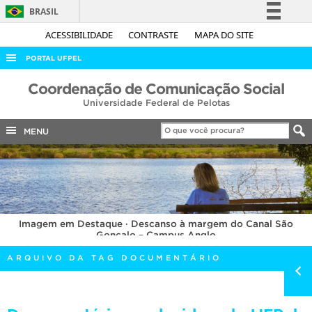
BRASIL
Simplifique!
ACESSIBILIDADE
CONTRASTE
MAPA DO SITE
Comunica BR
PORTAL UFPEL
Participe
ACESSO À INFORMAÇÃO
Coordenação de Comunicação Social
Acesso à informação
Universidade Federal de Pelotas
AUDITORIA
Legislação
COBALTO
MENU
Canais
CONCURSOS
EDITAIS
INTERNACIONAL
Imagem em Destaque · Descanso à margem do Canal São
OUVIDORIA
Gonçalo – Campus Anglo
PORTARIAS
ARQUIVO DA TAG DOCUMENTÁRIO
TELEFONES