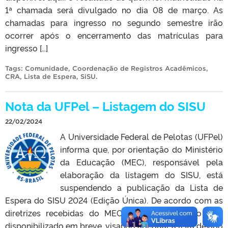
1ª chamada será divulgado no dia 08 de março. As
chamadas para ingresso no segundo semestre irão
ocorrer após o encerramento das matrículas para
ingresso […]
Tags:
Comunidade
,
Coordenação de Registros Acadêmicos
,
CRA
,
Lista de Espera
,
SiSU
.
Nota da UFPel – Listagem do SISU
22/02/2024
A Universidade Federal de Pelotas (UFPel)
informa que, por orientação do Ministério
da Educação (MEC), responsável pela
elaboração da listagem do SISU, está
suspendendo a publicação da Lista de
Espera do SISU 2024 (Edição Única). De acordo com as
diretrizes recebidas do MEC, um novo arquivo será
disponibilizado em breve, visando adequar a lista devido