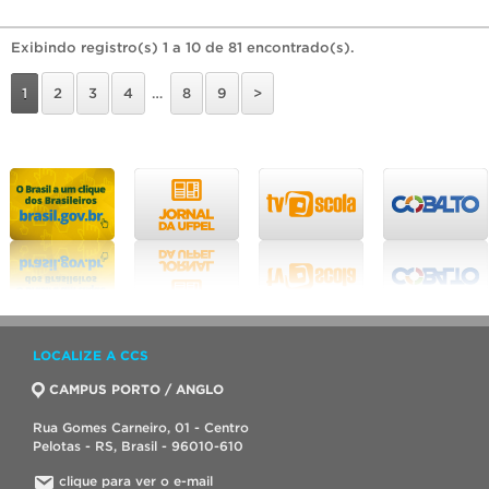
Exibindo registro(s) 1 a 10 de 81 encontrado(s).
1
2
3
4
…
8
9
>
LOCALIZE A CCS
CAMPUS PORTO / ANGLO
Rua Gomes Carneiro, 01 - Centro
Pelotas - RS, Brasil - 96010-610
clique para ver o e-mail