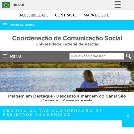
BRASIL
Simplifique!
ACESSIBILIDADE
CONTRASTE
MAPA DO SITE
Comunica BR
PORTAL UFPEL
Participe
ACESSO À INFORMAÇÃO
Coordenação de Comunicação Social
Acesso à informação
Universidade Federal de Pelotas
AUDITORIA
Legislação
COBALTO
MENU
Canais
CONCURSOS
EDITAIS
INTERNACIONAL
Imagem em Destaque · Descanso à margem do Canal São
OUVIDORIA
Gonçalo – Campus Anglo
PORTARIAS
ARQUIVO DA TAG COORDENAÇÃO DE
REGISTROS ACADÊMICOS
TELEFONES