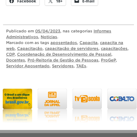
Facebook
18+
E-mail
Publicado
em
05/04/2023
, nas categorias
Informes
Administrativos
,
Notícias
.
Marcado com as tags
aposentados
,
Capacita
,
capacita na
web
,
Capacitação
,
capacitação de servidores
,
capacitações
,
CDP
,
Coordenação de Desenvolvimento de Pessoal
,
Docentes
,
Pró-Reitoria de Gestão de Pessoas
,
ProGeP
,
Servidor Aposentado
,
Servidores
,
TAEs
.