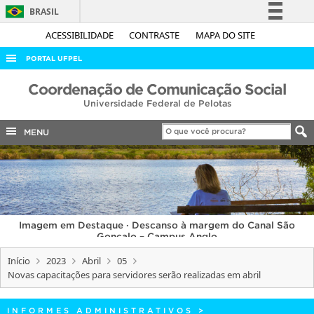
BRASIL
Simplifique!
ACESSIBILIDADE
CONTRASTE
MAPA DO SITE
Comunica BR
PORTAL UFPEL
Participe
ACESSO À INFORMAÇÃO
Coordenação de Comunicação Social
Acesso à informação
Universidade Federal de Pelotas
AUDITORIA
Legislação
COBALTO
MENU
Canais
CONCURSOS
EDITAIS
INTERNACIONAL
Imagem em Destaque · Descanso à margem do Canal São
OUVIDORIA
Gonçalo – Campus Anglo
PORTARIAS
Início
2023
Abril
05
Novas capacitações para servidores serão realizadas em abril
TELEFONES
INFORMES ADMINISTRATIVOS
>