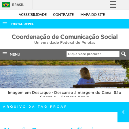
BRASIL
Simplifique!
ACESSIBILIDADE
CONTRASTE
MAPA DO SITE
Comunica BR
PORTAL UFPEL
Participe
ACESSO À INFORMAÇÃO
Coordenação de Comunicação Social
Acesso à informação
Universidade Federal de Pelotas
AUDITORIA
Legislação
COBALTO
MENU
Canais
CONCURSOS
EDITAIS
INTERNACIONAL
Imagem em Destaque · Descanso à margem do Canal São
OUVIDORIA
Gonçalo – Campus Anglo
PORTARIAS
ARQUIVO DA TAG PROAPI
TELEFONES