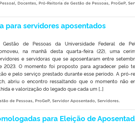
Pessoal
,
Docentes
,
Pró-Reitoria de Gestão de Pessoas
,
ProGeP
,
Ser
ia para servidores aposentados
e Gestão de Pessoas da Universidade Federal de Pel
omoveu, na manhã desta quarta-feira (22), uma ceri
ervidores e servidoras que se aposentaram entre setemb
de 2023. O momento foi proposto para agradecer pelo 
ção e pelo serviço prestado durante esse período. A pró-re
rich, abriu o encontro ressaltando que o momento não e
hida e valorização do legado que cada um […]
estão de Pessoas
,
ProGeP
,
Servidor Aposentado
,
Servidores
.
omologadas para Eleição de Aposenta