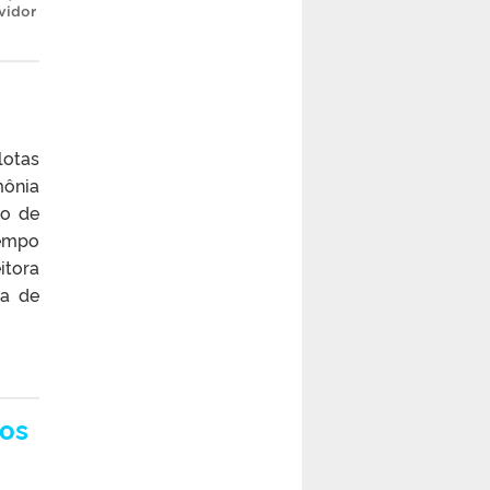
vidor
otas
mônia
ro de
tempo
itora
ra de
dos