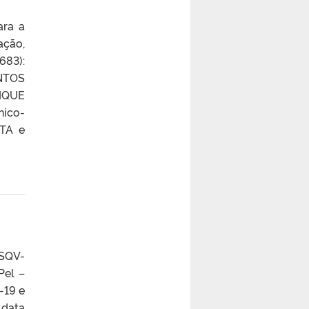
ara a
ação,
683):
ANTOS
NIQUE
ico-
STA e
CSQV-
Pel –
-19 e
 data