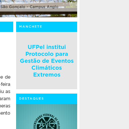
 São Gonçalo – Campus Anglo
MANCHETE
UFPel institui
Protocolo para
Gestão de Eventos
Climáticos
Extremos
 e de
feira
iu as
taram
DESTAQUES
meras
mento