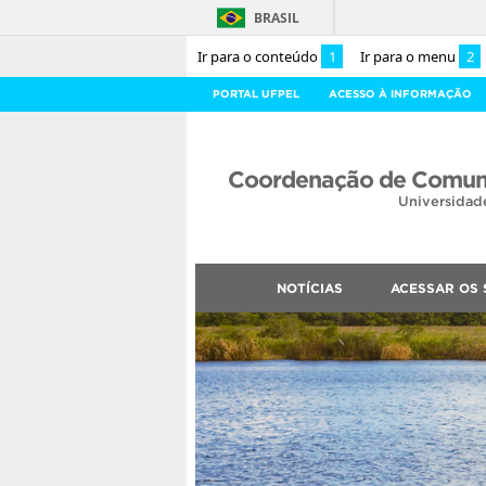
BRASIL
Ir para o conteúdo
1
Ir para o menu
2
PORTAL UFPEL
ACESSO À INFORMAÇÃO
Coordenação de Comuni
Universidad
NOTÍCIAS
ACESSAR OS 