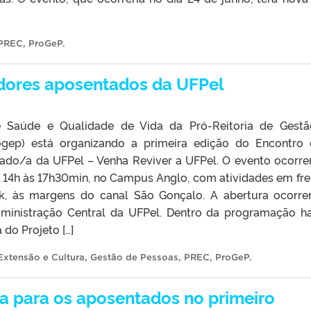
PREC
,
ProGeP
.
idores aposentados da UFPel
 Saúde e Qualidade de Vida da Pró-Reitoria de Gest
gep) está organizando a primeira edição do Encontro
ado/a da UFPel – Venha Reviver a UFPel. O evento ocorre
s 14h às 17h30min, no Campus Anglo, com atividades em fre
ck, às margens do canal São Gonçalo. A abertura ocorre
inistração Central da UFPel. Dentro da programação h
do Projeto […]
Extensão e Cultura
,
Gestão de Pessoas
,
PREC
,
ProGeP
.
ia para os aposentados no primeiro