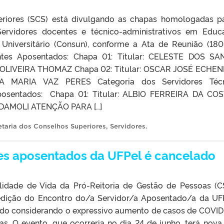
eriores (SCS) está divulgando as chapas homologadas p
ervidores docentes e técnico-administrativos em Educ
Universitário (Consun), conforme a Ata de Reunião (180
ntes Aposentados: Chapa 01: Titular: CELESTE DOS S
 OLIVEIRA THOMAZ Chapa 02: Titular: OSCAR JOSÉ ECHE
A MARIA VAZ PERES Categoria dos Servidores Técn
posentados: Chapa 01: Titular: ALBIO FERREIRA DA CO
DAMOLI ATENÇÃO PARA […]
etaria dos Conselhos Superiores
,
Servidores
.
res aposentados da UFPel é cancelado
idade de Vida da Pró-Reitoria de Gestão de Pessoas (
 edição do Encontro do/a Servidor/a Aposentado/a da UF
lado considerando o expressivo aumento de casos de COVID
as. O evento, que ocorreria no dia 24 de junho, terá nova