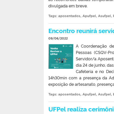
divulgada em breve.
Tags:
aposentados
,
Apufpel
,
Asufpel
,
Encontro reunirá serv
09/06/2022
A Coordenação de
Pessoas (CSQV-Pro
Servidor/a Aposent
dia 24 de junho, da
Cafeteria e no De
14h30min com a presença da Adm
exposição de artesanato, presença 
Tags:
aposentados
,
Apufpel
,
Asufpel
,
UFPel realiza cerimôn