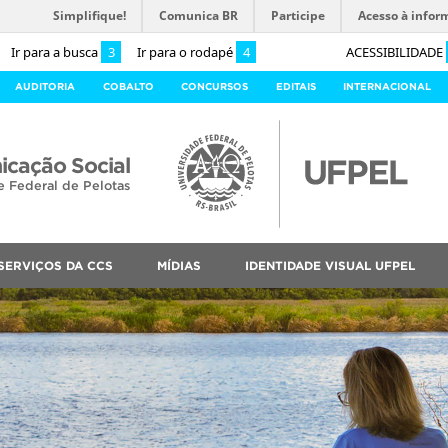
Simplifique!
Comunica BR
Participe
Acesso à infor
Ir para a busca
3
Ir para o rodapé
4
ACESSIBILIDADE
AUDITORIA
COBALTO
CONCURSOS
EDITAIS
INTERNACIONAL
cação Social
e Federal de Pelotas
SERVIÇOS DA CCS
MÍDIAS
IDENTIDADE VISUAL UFPEL