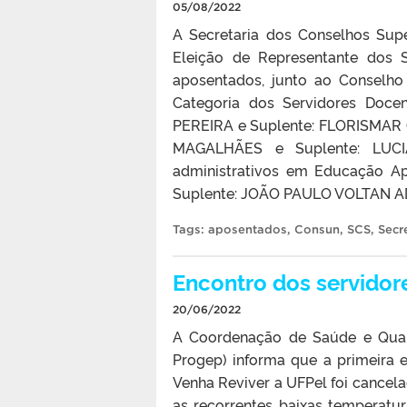
05/08/2022
A Secretaria dos Conselhos Sup
Eleição de Representante dos S
aposentados, junto ao Conselho 
Categoria dos Servidores Doce
PEREIRA e Suplente: FLORISMAR
MAGALHÃES e Suplente: LUCI
administrativos em Educação A
Suplente: JOÃO PAULO VOLTAN A
Tags:
aposentados
,
Consun
,
SCS
,
Secr
Encontro dos servido
20/06/2022
A Coordenação de Saúde e Qual
Progep) informa que a primeira
Venha Reviver a UFPel foi cance
as recorrentes baixas temperatur