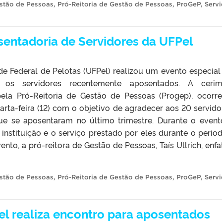
stão de Pessoas
,
Pró-Reitoria de Gestão de Pessoas
,
ProGeP
,
Servi
entadoria de Servidores da UFPel
de Federal de Pelotas (UFPel) realizou um evento especial
 os servidores recentemente aposentados. A cerimô
pela Pró-Reitoria de Gestão de Pessoas (Progep), ocorr
rta-feira (12) com o objetivo de agradecer aos 20 servido
ue se aposentaram no último trimestre. Durante o evento
nstituição e o serviço prestado por eles durante o perío
vento, a pró-reitora de Gestão de Pessoas, Taís Ullrich, enfa
stão de Pessoas
,
Pró-Reitoria de Gestão de Pessoas
,
ProGeP
,
Servi
Pel realiza encontro para aposentados