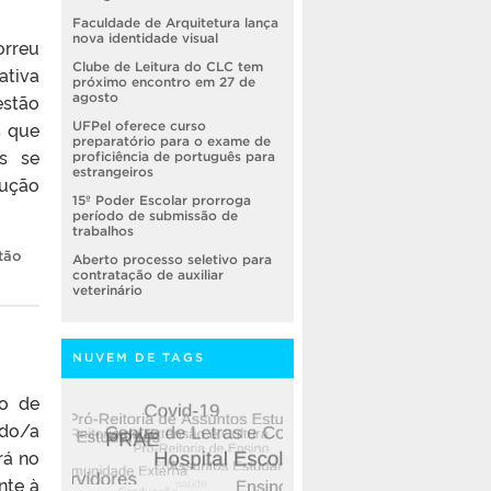
Faculdade de Arquitetura lança
nova identidade visual
orreu
Clube de Leitura do CLC tem
ativa
próximo encontro em 27 de
estão
agosto
s que
UFPel oferece curso
preparatório para o exame de
es se
proficiência de português para
estrangeiros
dução
15º Poder Escolar prorroga
período de submissão de
trabalhos
tão
Aberto processo seletivo para
contratação de auxiliar
veterinário
NUVEM DE TAGS
ão de
 do/a
rá no
nte à