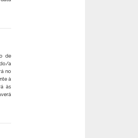
ão de
 do/a
rá no
nte à
rá às
averá