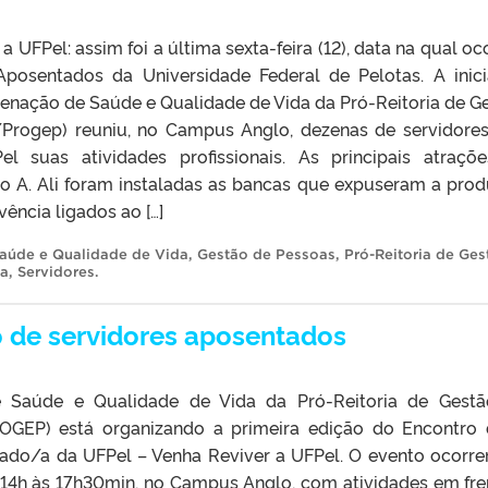
a UFPel: assim foi a última sexta-feira (12), data na qual oc
posentados da Universidade Federal de Pelotas. A inici
denação de Saúde e Qualidade de Vida da Pró-Reitoria de G
Progep) reuniu, no Campus Anglo, dezenas de servidore
l suas atividades profissionais. As principais atraçõ
o A. Ali foram instaladas as bancas que expuseram a pro
ência ligados ao […]
aúde e Qualidade de Vida
,
Gestão de Pessoas
,
Pró-Reitoria de Ges
da
,
Servidores
.
o de servidores aposentados
 Saúde e Qualidade de Vida da Pró-Reitoria de Gest
GEP) está organizando a primeira edição do Encontro
ado/a da UFPel – Venha Reviver a UFPel. O evento ocorre
s 14h às 17h30min, no Campus Anglo, com atividades em fre