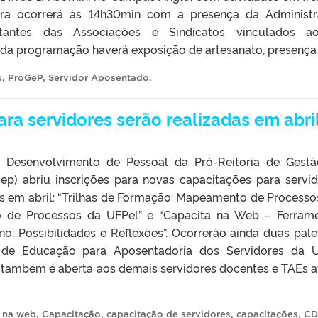
tura ocorrerá às 14h30min com a presença da Administ
tantes das Associações e Sindicatos vinculados ao
da programação haverá exposição de artesanato, presença 
s
,
ProGeP
,
Servidor Aposentado
.
ra servidores serão realizadas em abri
Desenvolvimento de Pessoal da Pró-Reitoria de Gest
p) abriu inscrições para novas capacitações para servid
as em abril: “Trilhas de Formação: Mapeamento de Processo
io de Processos da UFPel” e “Capacita na Web – Ferram
ino: Possibilidades e Reflexões”. Ocorrerão ainda duas pale
de Educação para Aposentadoria dos Servidores da U
o também é aberta aos demais servidores docentes e TAEs a
a na web
,
Capacitação
,
capacitação de servidores
,
capacitações
,
CD