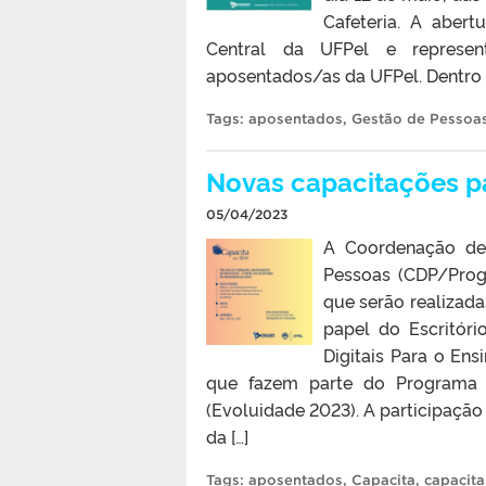
Cafeteria. A aber
Central da UFPel e represen
aposentados/as da UFPel. Dentro 
Tags:
aposentados
,
Gestão de Pessoa
Novas capacitações pa
05/04/2023
A Coordenação de 
Pessoas (CDP/Proge
que serão realizad
papel do Escritór
Digitais Para o Ens
que fazem parte do Programa 
(Evoluidade 2023). A participaçã
da […]
Tags:
aposentados
,
Capacita
,
capacit