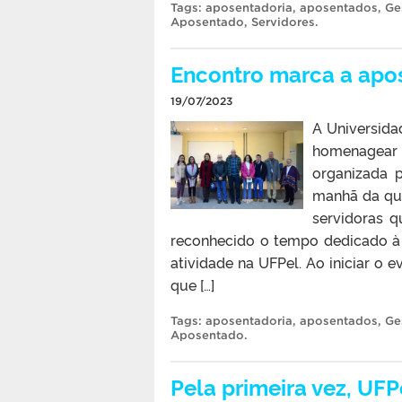
Tags:
aposentadoria
,
aposentados
,
Ge
Aposentado
,
Servidores
.
Encontro marca a apos
19/07/2023
A Universida
homenagear
organizada 
manhã da qua
servidoras q
reconhecido o tempo dedicado à i
atividade na UFPel. Ao iniciar o e
que […]
Tags:
aposentadoria
,
aposentados
,
Ge
Aposentado
.
Pela primeira vez, UF