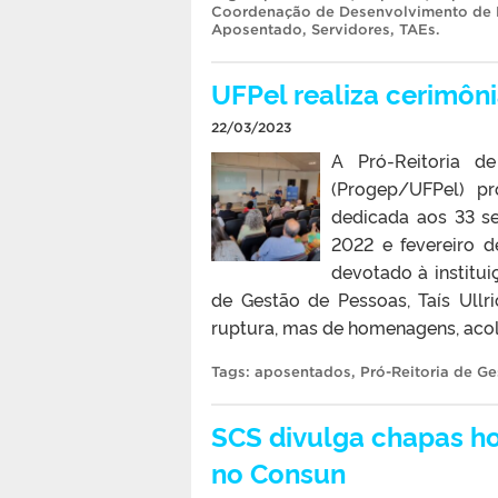
Coordenação de Desenvolvimento de 
Aposentado
,
Servidores
,
TAEs
.
UFPel realiza cerimôn
22/03/2023
A Pró-Reitoria d
(Progep/UFPel) pr
dedicada aos 33 s
2022 e fevereiro 
devotado à institui
de Gestão de Pessoas, Taís Ull
ruptura, mas de homenagens, acol
Tags:
aposentados
,
Pró-Reitoria de G
SCS divulga chapas h
no Consun