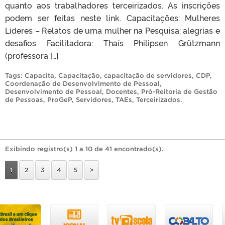
quanto aos trabalhadores terceirizados. As inscrições
podem ser feitas neste link. Capacitações: Mulheres
Líderes – Relatos de uma mulher na Pesquisa: alegrias e
desafios Facilitadora: Thaís Philipsen Grützmann
(professora […]
Tags:
Capacita
,
Capacitação
,
capacitação de servidores
,
CDP
,
Coordenação de Desenvolvimento de Pessoal
,
Desenvolvimento de Pessoal
,
Docentes
,
Pró-Reitoria de Gestão
de Pessoas
,
ProGeP
,
Servidores
,
TAEs
,
Terceirizados
.
Exibindo registro(s) 1 a 10 de 41 encontrado(s).
1
2
3
4
5
>