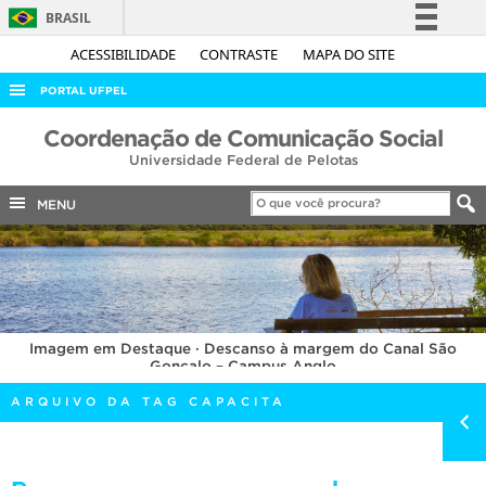
BRASIL
Simplifique!
ACESSIBILIDADE
CONTRASTE
MAPA DO SITE
Comunica BR
PORTAL UFPEL
Participe
ACESSO À INFORMAÇÃO
Coordenação de Comunicação Social
Acesso à informação
Universidade Federal de Pelotas
AUDITORIA
Legislação
COBALTO
MENU
Canais
CONCURSOS
EDITAIS
INTERNACIONAL
Imagem em Destaque · Descanso à margem do Canal São
OUVIDORIA
Gonçalo – Campus Anglo
PORTARIAS
ARQUIVO DA TAG CAPACITA
TELEFONES