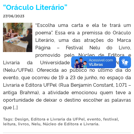
“Oráculo Literário”
27/06/2023
“Escolha uma carta e ela te trará um
poema”. Essa era a premissa do Oráculo
Literário, uma das atrações do Marca
Página – Festival Nelu do Livro,
promovido pelo Núcleo de Editora e
Livraria da Universidade Federal de Pelotas
(Nelu/UFPel). Oferecida ao público no último dia do
evento, que ocorreu de 19 a 23 de junho, no espaço da
Livraria e Editora UFPel (Rua Benjamin Constant, 1.071 –
antiga Brahma), a atividade emocionou quem teve a
oportunidade de deixar o destino escolher as palavras
que […]
Tags:
Design
,
Editora e Livraria da UFPel
,
evento
,
festival
,
leitura
,
livros
,
Nelu
,
Núcleo de Editora e Livraria
.