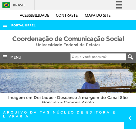
BRASIL
Simplifique!
ACESSIBILIDADE
CONTRASTE
MAPA DO SITE
Comunica BR
PORTAL UFPEL
Participe
ACESSO À INFORMAÇÃO
Coordenação de Comunicação Social
Acesso à informação
Universidade Federal de Pelotas
AUDITORIA
Legislação
COBALTO
MENU
Canais
CONCURSOS
EDITAIS
INTERNACIONAL
Imagem em Destaque · Descanso à margem do Canal São
OUVIDORIA
Gonçalo – Campus Anglo
PORTARIAS
ARQUIVO DA TAG NÚCLEO DE EDITORA E
LIVRARIA
TELEFONES