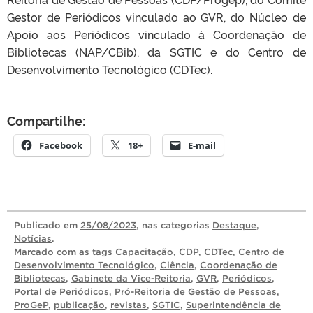
Gestor de Periódicos vinculado ao GVR, do Núcleo de
Apoio aos Periódicos vinculado à Coordenação de
Bibliotecas (NAP/CBib), da SGTIC e do Centro de
Desenvolvimento Tecnológico (CDTec).
Compartilhe:
Facebook
18+
E-mail
Publicado
em
25/08/2023
, nas categorias
Destaque
,
Notícias
.
Marcado com as tags
Capacitação
,
CDP
,
CDTec
,
Centro de
Desenvolvimento Tecnológico
,
Ciência
,
Coordenação de
Bibliotecas
,
Gabinete da Vice-Reitoria
,
GVR
,
Periódicos
,
Portal de Periódicos
,
Pró-Reitoria de Gestão de Pessoas
,
ProGeP
,
publicação
,
revistas
,
SGTIC
,
Superintendência de