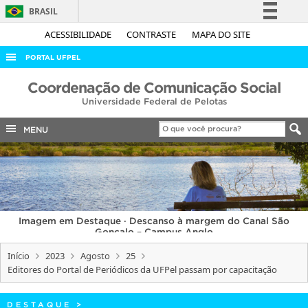
BRASIL
Simplifique!
ACESSIBILIDADE
CONTRASTE
MAPA DO SITE
Comunica BR
PORTAL UFPEL
Participe
ACESSO À INFORMAÇÃO
Coordenação de Comunicação Social
Acesso à informação
Universidade Federal de Pelotas
AUDITORIA
Legislação
COBALTO
MENU
Canais
CONCURSOS
EDITAIS
INTERNACIONAL
Imagem em Destaque · Descanso à margem do Canal São
OUVIDORIA
Gonçalo – Campus Anglo
PORTARIAS
Início
2023
Agosto
25
Editores do Portal de Periódicos da UFPel passam por capacitação
TELEFONES
DESTAQUE
>