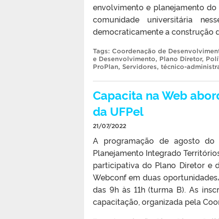
envolvimento e planejamento do f
comunidade universitária nes
democraticamente a construção da
Tags:
Coordenação de Desenvolviment
e Desenvolvimento
,
Plano Diretor
,
Pol
ProPlan
,
Servidores
,
técnico-administr
Capacita na Web aborda
da UFPel
21/07/2022
A programação de agosto do 
Planejamento Integrado Territórios
participativa do Plano Diretor e 
Webconf em duas oportunidades/tu
das 9h às 11h (turma B). As insc
capacitação, organizada pela Coo