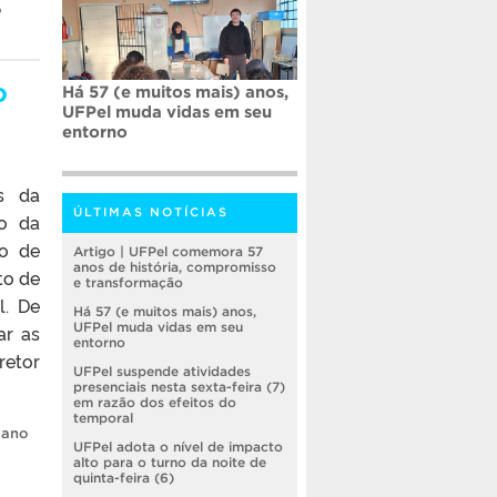
o
o
Há 57 (e muitos mais) anos,
UFPel muda vidas em seu
entorno
os da
ÚLTIMAS NOTÍCIAS
ão da
o de
Artigo | UFPel comemora 57
anos de história, compromisso
to de
e transformação
l. De
Há 57 (e muitos mais) anos,
UFPel muda vidas em seu
ar as
entorno
retor
UFPel suspende atividades
presenciais nesta sexta-feira (7)
em razão dos efeitos do
temporal
lano
UFPel adota o nível de impacto
alto para o turno da noite de
quinta-feira (6)