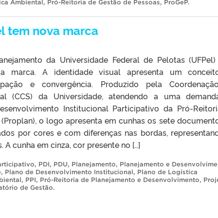
tica Ambiental
,
Pró-Reitoria de Gestão de Pessoas
,
ProGeP
.
l tem nova marca
nejamento da Universidade Federal de Pelotas (UFPel)
a marca. A identidade visual apresenta um conceit
cipação e convergência. Produzido pela Coordenaçã
al (CCS) da Universidade, atendendo a uma demand
envolvimento Institucional Participativo da Pró-Reitor
(Proplan), o logo apresenta em cunhas os sete document
zados por cores e com diferenças nas bordas, representan
 A cunha em cinza, cor presente no […]
rticipativo
,
PDI
,
PDU
,
Planejamento
,
Planejamento e Desenvolvime
e
,
Plano de Desenvolvimento Institucional
,
Plano de Logística
biental
,
PPI
,
Pró-Reitoria de Planejamento e Desenvolvimento
,
Proj
atório de Gestão
.