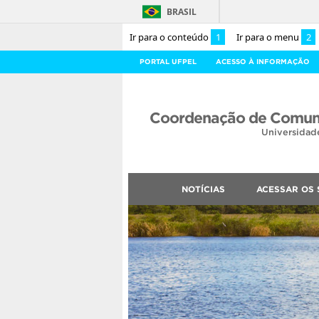
BRASIL
Ir para o conteúdo
1
Ir para o menu
2
PORTAL UFPEL
ACESSO À INFORMAÇÃO
Coordenação de Comuni
Universidad
NOTÍCIAS
ACESSAR OS 