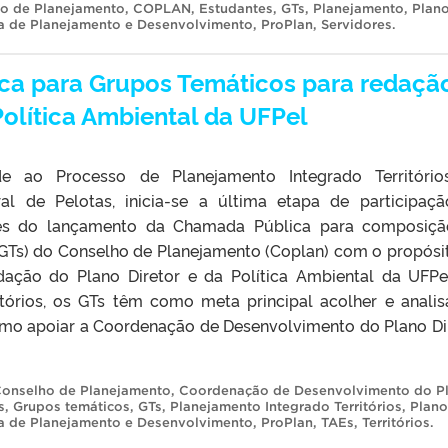
o de Planejamento
,
COPLAN
,
Estudantes
,
GTs
,
Planejamento
,
Plan
ia de Planejamento e Desenvolvimento
,
ProPlan
,
Servidores
.
ca para Grupos Temáticos para redaçã
Política Ambiental da UFPel
de ao Processo de Planejamento Integrado Territóri
ral de Pelotas, inicia-se a última etapa de participaç
és do lançamento da Chamada Pública para composiçã
GTs) do Conselho de Planejamento (Coplan) com o propósi
dação do Plano Diretor e da Política Ambiental da UFPe
órios, os GTs têm como meta principal acolher e analis
omo apoiar a Coordenação de Desenvolvimento do Plano Di
onselho de Planejamento
,
Coordenação de Desenvolvimento do P
s
,
Grupos temáticos
,
GTs
,
Planejamento Integrado Territórios
,
Plano
ia de Planejamento e Desenvolvimento
,
ProPlan
,
TAEs
,
Territórios
.