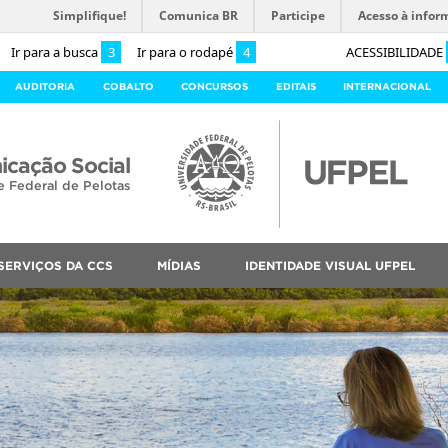
Simplifique!
Comunica BR
Participe
Acesso à infor
Ir para a busca
3
Ir para o rodapé
4
ACESSIBILIDADE
AUDITORIA
COBALTO
CONCURSOS
EDITAIS
INTERNACIONAL
cação Social
e Federal de Pelotas
SERVIÇOS DA CCS
MÍDIAS
IDENTIDADE VISUAL UFPEL