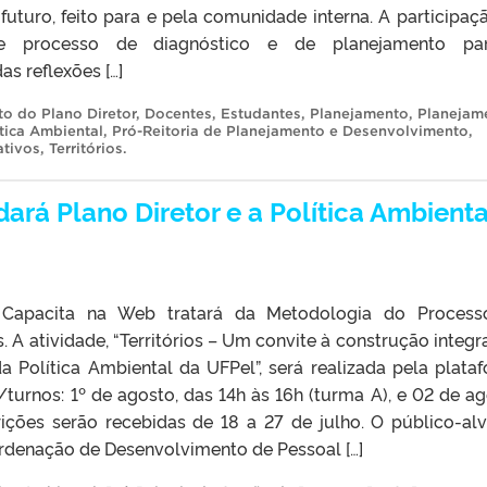
uturo, feito para e pela comunidade interna. A participaç
se processo de diagnóstico e de planejamento part
s reflexões […]
o do Plano Diretor
,
Docentes
,
Estudantes
,
Planejamento
,
Planejam
ítica Ambiental
,
Pró-Reitoria de Planejamento e Desenvolvimento
,
ativos
,
Territórios
.
rá Plano Diretor e a Política Ambienta
Capacita na Web tratará da Metodologia do Process
. A atividade, “Territórios – Um convite à construção integr
da Política Ambiental da UFPel”, será realizada pela plata
rnos: 1º de agosto, das 14h às 16h (turma A), e 02 de ag
rições serão recebidas de 18 a 27 de julho. O público-al
rdenação de Desenvolvimento de Pessoal […]