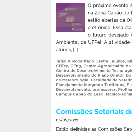
O próximo evento s
na Zona Capão do L
estão abertas de 0
eletrônico. Essa et
o futuro desejado 
Ambiental da UFPel. A atividade
alunos, […]
Tags:
Almoxarifado Central
,
alunos
,
bi
CDTec
,
CEng
,
Centro Agropecuário da
Centro de Desenvolvimento Tecnológi
Desenvolvimento do Plano Diretor
,
Do
de Meteorologia
,
Faculdade de Veterin
Planejamento Integrado Territórios
,
Pl
Desenvolvimento
,
professores
,
ProPla
Campus Capão do Leão
,
técnico-admin
Comissões Setoriais d
05/09/2022
Estão definidas as Comissões Seto