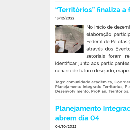
“Territórios” finaliza 
13/12/2022
No início de dezemb
elaboração partici
Federal de Pelotas (
através dos Event
setoriais foram 
identificar junto aos participant
cenário de futuro desejado, mapeand
Tags:
comunidade acadêmica
,
Coorden
Planejamento Integrado Territórios
,
Pl
Desenvolvimento
,
ProPlan
,
Territórios
.
Planejamento Integrad
abrem dia 04
04/10/2022