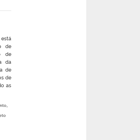
 está
o de
o de
a da
ia de
os de
do as
nto
,
eto