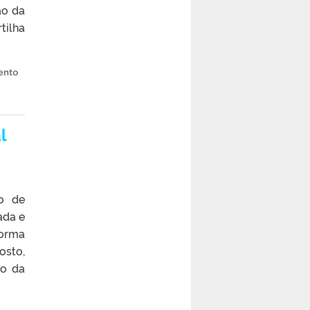
ão da
ilha
ento
l
o de
ada e
forma
osto,
vo da