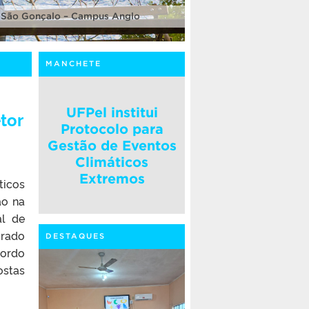
 São Gonçalo – Campus Anglo
MANCHETE
UFPel institui
tor
Protocolo para
Gestão de Eventos
Climáticos
Extremos
ticos
ão na
al de
grado
DESTAQUES
cordo
ostas