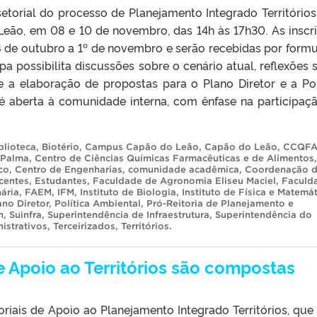
etorial do processo de Planejamento Integrado Territórios
eão, em 08 e 10 de novembro, das 14h às 17h30. As inscr
4 de outubro a 1º de novembro e serão recebidas por formu
apa possibilita discussões sobre o cenário atual, reflexões 
e a elaboração de propostas para o Plano Diretor e a Pol
 é aberta à comunidade interna, com ênfase na participaç
blioteca
,
Biotério
,
Campus Capão do Leão
,
Capão do Leão
,
CCQF
 Palma
,
Centro de Ciências Químicas Farmacêuticas e de Alimentos
,
co
,
Centro de Engenharias
,
comunidade acadêmica
,
Coordenação 
centes
,
Estudantes
,
Faculdade de Agronomia Eliseu Maciel
,
Faculd
ária
,
FAEM
,
IFM
,
Instituto de Biologia
,
Instituto de Física e Matemá
ano Diretor
,
Política Ambiental
,
Pró-Reitoria de Planejamento e
n
,
Suinfra
,
Superintendência de Infraestrutura
,
Superintendência do
istrativos
,
Terceirizados
,
Territórios
.
e Apoio ao Territórios são compostas
riais de Apoio ao Planejamento Integrado Territórios, que 