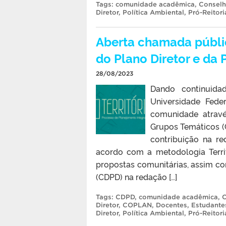
Tags:
comunidade acadêmica
,
Conselh
Diretor
,
Política Ambiental
,
Pró-Reitor
Aberta chamada públi
do Plano Diretor e da 
28/08/2023
Dando continuida
Universidade Fede
comunidade atrav
Grupos Temáticos (
contribuição na re
acordo com a metodologia Territ
propostas comunitárias, assim c
(CDPD) na redação […]
Tags:
CDPD
,
comunidade acadêmica
,
C
Diretor
,
COPLAN
,
Docentes
,
Estudante
Diretor
,
Política Ambiental
,
Pró-Reitor