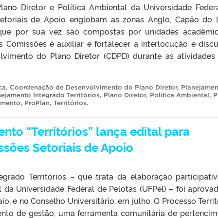
Plano Diretor e Política Ambiental da Universidade Feder
Setoriais de Apoio englobam as zonas Anglo, Capão do 
, que por sua vez são compostas por unidades acadêmi
s Comissões é auxiliar e fortalecer a interlocução e disc
imento do Plano Diretor (CDPD) durante as atividades
ca
,
Coordenação de Desenvolvimento do Plano Diretor
,
Planejamen
nejamento Integrado Territórios
,
Plano Diretor
,
Política Ambiental
,
P
imento
,
ProPlan
,
Territórios
.
to “Territórios” lança edital para
sões Setoriais de Apoio
grado Territórios – que trata da elaboração participati
l da Universidade Federal de Pelotas (UFPel) – foi aprova
, e no Conselho Universitário, em julho. O Processo Territ
ento de gestão, uma ferramenta comunitária de pertencim