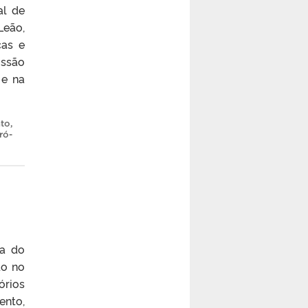
al de
Leão,
cas e
ussão
 e na
to
,
ró-
va do
do no
órios
ento,