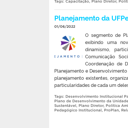
Tags:
Capacitação
,
Plano Diretor
,
Polí
Planejamento da UFPe
01/06/2022
O segmento de Pla
exibindo uma nov
dinamismo, parti
Comunicação Soci
Coordenação de Des
Planejamento e Desenvolvimento 
planejamento existentes, organi
particularidades de cada um deles.
Tags:
Desenvolvimento Institucional Pa
Plano de Desenvolvimento da Unidad
Sustentável
,
Plano Diretor
,
Política Am
Pedagógico Institucional
,
ProPlan
,
Rel