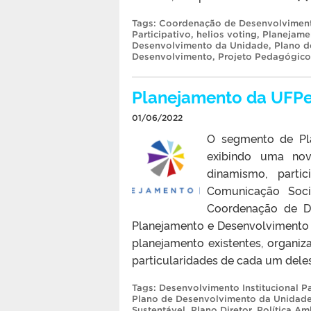
Tags:
Coordenação de Desenvolvimento 
Participativo
,
helios voting
,
Planejame
Desenvolvimento da Unidade
,
Plano d
Desenvolvimento
,
Projeto Pedagógico 
Planejamento da UFPe
01/06/2022
O segmento de Pla
exibindo uma nov
dinamismo, parti
Comunicação Soci
Coordenação de Des
Planejamento e Desenvolvimento 
planejamento existentes, organi
particularidades de cada um deles.
Tags:
Desenvolvimento Institucional Pa
Plano de Desenvolvimento da Unidad
Sustentável
,
Plano Diretor
,
Política Am