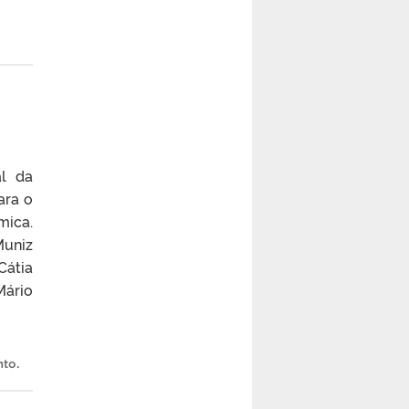
al da
ara o
mica.
Muniz
Cátia
Mário
nto
.