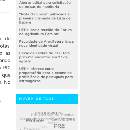
Aberto edital para solicitação
de bolsas de monitoria
“Nota do Enem”: publicada a
primeira chamada da Lista de
Espera
UFPel sedia reunião do Fórum
da Agricultura Familiar
o de
Faculdade de Arquitetura lança
otas.
nova identidade visual
uz as
Clube de Leitura do CLC tem
próximo encontro em 27 de
çando
agosto
o PDI
UFPel oferece curso
preparatório para o exame de
o que
proficiência de português para
r. No
estrangeiros
NUVEM DE TAGS
o