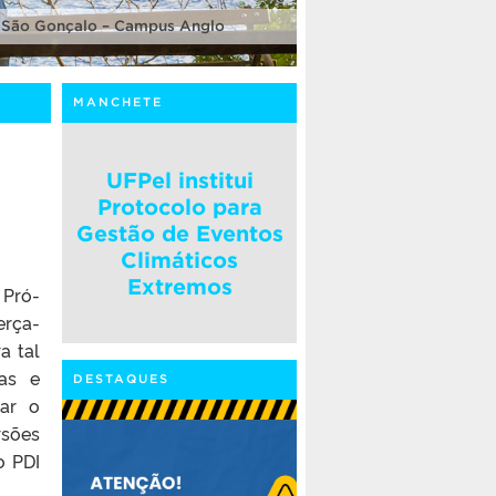
 São Gonçalo – Campus Anglo
MANCHETE
UFPel institui
Protocolo para
Gestão de Eventos
Climáticos
Extremos
 Pró-
erça-
a tal
das e
DESTAQUES
zar o
rsões
o PDI