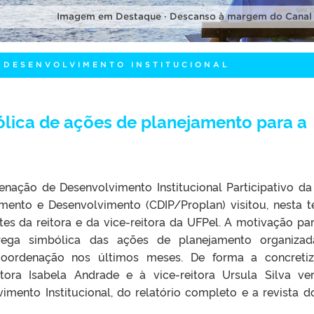
Imagem em Destaque · Descanso à margem do Canal
 DESENVOLVIMENTO INSTITUCIONAL
ólica de ações de planejamento para a
nação de Desenvolvimento Institucional Participativo da
amento e Desenvolvimento (CDIP/Proplan) visitou, nesta t
netes da reitora e da vice-reitora da UFPel. A motivação par
trega simbólica das ações de planejamento organiza
coordenação nos últimos meses. De forma a concreti
itora Isabela Andrade e à vice-reitora Ursula Silva ve
mento Institucional, do relatório completo e a revista d