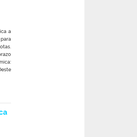
ica a
 para
otas.
prazo
mica:
Deste
ca