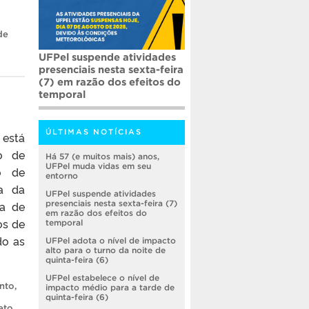
de
UFPel suspende atividades
presenciais nesta sexta-feira
(7) em razão dos efeitos do
temporal
ÚLTIMAS NOTÍCIAS
 está
o de
Há 57 (e muitos mais) anos,
UFPel muda vidas em seu
o de
entorno
a da
UFPel suspende atividades
ia de
presenciais nesta sexta-feira (7)
em razão dos efeitos do
os de
temporal
do as
UFPel adota o nível de impacto
alto para o turno da noite de
quinta-feira (6)
UFPel estabelece o nível de
nto
,
impacto médio para a tarde de
quinta-feira (6)
eto