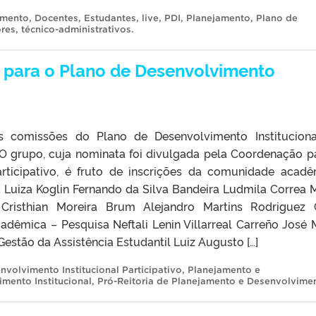
imento
,
Docentes
,
Estudantes
,
live
,
PDI
,
Planejamento
,
Plano de
ores
,
técnico-administrativos
.
 para o Plano de Desenvolvimento
s comissões do Plano de Desenvolvimento Institucion
 O grupo, cuja nominata foi divulgada pela Coordenação p
articipativo, é fruto de inscrições da comunidade acadê
 Luiza Koglin Fernando da Silva Bandeira Ludmila Correa 
risthian Moreira Brum Alejandro Martins Rodriguez 
dêmica – Pesquisa Neftali Lenin Villarreal Carreño José 
Gestão da Assistência Estudantil Luiz Augusto […]
nvolvimento Institucional Participativo
,
Planejamento e
mento Institucional
,
Pró-Reitoria de Planejamento e Desenvolvime