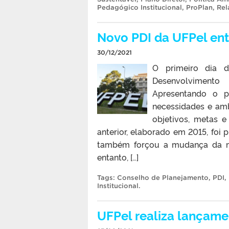
Pedagógico Institucional
,
ProPlan
,
Rel
Novo PDI da UFPel entr
30/12/2021
O primeiro dia 
Desenvolvimento 
Apresentando o pl
necessidades e amb
objetivos, metas 
anterior, elaborado em 2015, foi
também forçou a mudança da me
entanto, […]
Tags:
Conselho de Planejamento
,
PDI
,
Institucional
.
UFPel realiza lançame