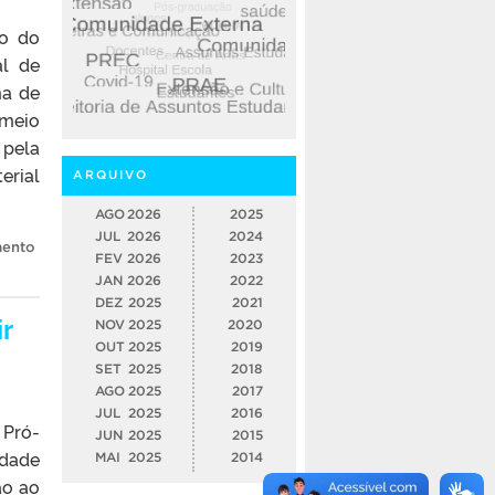
ão do
al de
ma de
 meio
 pela
erial
ARQUIVO
AGO
2026
2025
JUL
2026
2024
mento
FEV
2026
2023
JAN
2026
2022
DEZ
2025
2021
r
NOV
2025
2020
OUT
2025
2019
SET
2025
2018
AGO
2025
2017
JUL
2025
2016
 Pró-
JUN
2025
2015
idade
MAI
2025
2014
ão ao