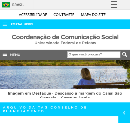
BRASIL
Simplifique!
ACESSIBILIDADE
CONTRASTE
MAPA DO SITE
Comunica BR
PORTAL UFPEL
Participe
ACESSO À INFORMAÇÃO
Coordenação de Comunicação Social
Acesso à informação
Universidade Federal de Pelotas
AUDITORIA
Legislação
COBALTO
MENU
Canais
CONCURSOS
EDITAIS
INTERNACIONAL
Imagem em Destaque · Descanso à margem do Canal São
OUVIDORIA
Gonçalo – Campus Anglo
PORTARIAS
ARQUIVO DA TAG CONSELHO DE
PLANEJAMENTO
TELEFONES