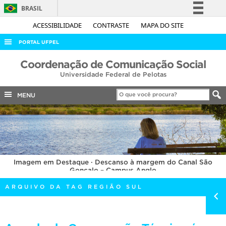
BRASIL
Simplifique!
ACESSIBILIDADE
CONTRASTE
MAPA DO SITE
Comunica BR
PORTAL UFPEL
Participe
ACESSO À INFORMAÇÃO
Coordenação de Comunicação Social
Acesso à informação
Universidade Federal de Pelotas
AUDITORIA
Legislação
COBALTO
MENU
Canais
CONCURSOS
EDITAIS
INTERNACIONAL
Imagem em Destaque · Descanso à margem do Canal São
OUVIDORIA
Gonçalo – Campus Anglo
PORTARIAS
ARQUIVO DA TAG REGIÃO SUL
TELEFONES