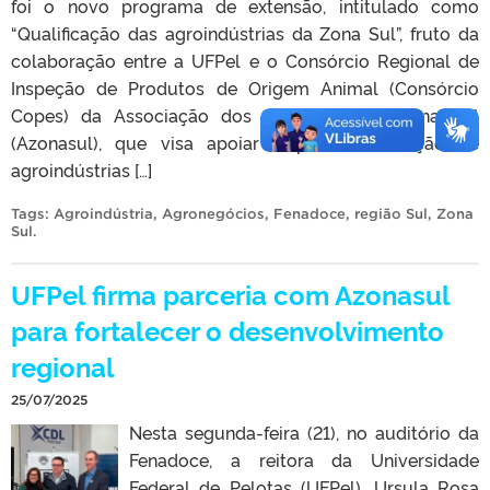
foi o novo programa de extensão, intitulado como
“Qualificação das agroindústrias da Zona Sul”, fruto da
colaboração entre a UFPel e o Consórcio Regional de
Inspeção de Produtos de Origem Animal (Consórcio
Copes) da Associação dos Municípios da Zona Sul
(Azonasul), que visa apoiar a profissionalização de
agroindústrias […]
Tags:
Agroindústria
,
Agronegócios
,
Fenadoce
,
região Sul
,
Zona
Sul
.
UFPel firma parceria com Azonasul
para fortalecer o desenvolvimento
regional
25/07/2025
Nesta segunda-feira (21), no auditório da
Fenadoce, a reitora da Universidade
Federal de Pelotas (UFPel), Ursula Rosa