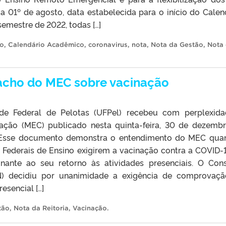
dia 01º de agosto, data estabelecida para o início do Calen
emestre de 2022, todas […]
io
,
Calendário Acadêmico
,
coronavirus
,
nota
,
Nota da Gestão
,
Nota
acho do MEC sobre vacinação
ade Federal de Pelotas (UFPel) recebeu com perplexid
ação (MEC) publicado nesta quinta-feira, 30 de dezemb
ão. Esse documento demonstra o entendimento do MEC qua
s Federais de Ensino exigirem a vacinação contra a COVID-
ante ao seu retorno às atividades presenciais. O Con
N) decidiu por unanimidade a exigência de comprovaç
esencial […]
tão
,
Nota da Reitoria
,
Vacinação
.