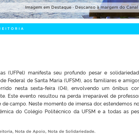
Imagem em Destaque · Descanso à margem do Canal
REITORIA
tas (UFPel) manifesta seu profundo pesar e solidarieda
ade Federal de Santa Maria (UFSM), aos familiares e amigo
orrido nesta sexta-feira (04), envolvendo um ônibus c
te. Este evento resultou na perda irreparável de professo
de de campo. Neste momento de imensa dor, estendemos n
êmica do Colégio Politécnico da UFSM e a todas as pe
itoria
,
Nota de Apoio
,
Nota de Solidariedade
.