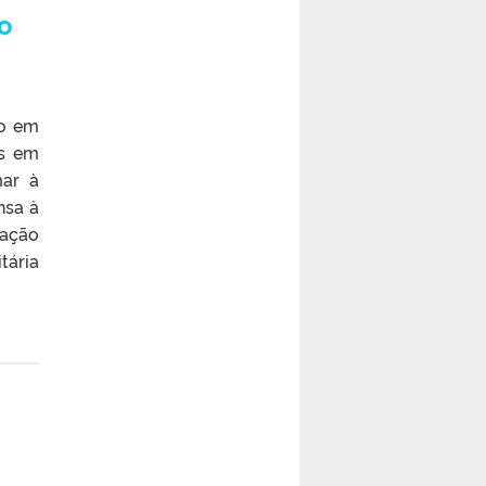
o
ão em
es em
mar à
nsa à
ração
tária