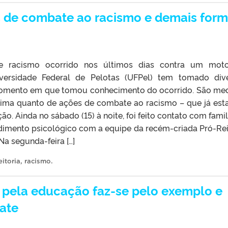
s de combate ao racismo e demais for
e racismo ocorrido nos últimos dias contra um moto
niversidade Federal de Pelotas (UFPel) tem tomado div
momento em que tomou conhecimento do ocorrido. São me
ítima quanto de ações de combate ao racismo – que já es
ção. Ainda no sábado (15) à noite, foi feito contato com famil
dimento psicológico com a equipe da recém-criada Pró-Rei
Na segunda-feira […]
itoria
,
racismo
.
a pela educação faz-se pelo exemplo e
bate