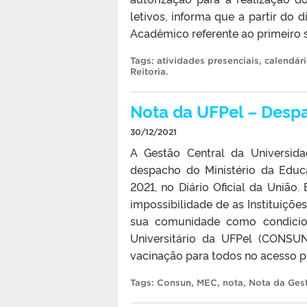
letivos, informa que a partir do 
Acadêmico referente ao primeiro s
Tags:
atividades presenciais
,
calendár
Reitoria
.
Nota da UFPel – Desp
30/12/2021
A Gestão Central da Universid
despacho do Ministério da Educ
2021, no Diário Oficial da Uni
impossibilidade de as Instituiçõe
sua comunidade como condicion
Universitário da UFPel (CONSU
vacinação para todos no acesso pr
Tags:
Consun
,
MEC
,
nota
,
Nota da Ges