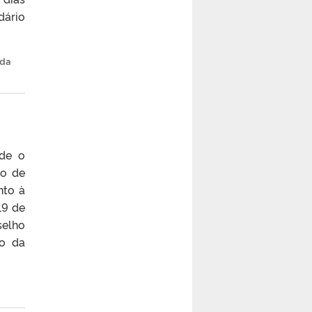
dário
 da
ade o
ro de
nto à
19 de
selho
ão da