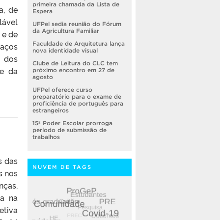
primeira chamada da Lista de
a, de
Espera
lável
UFPel sedia reunião do Fórum
da Agricultura Familiar
 e de
Faculdade de Arquitetura lança
paços
nova identidade visual
o dos
Clube de Leitura do CLC tem
 e da
próximo encontro em 27 de
agosto
UFPel oferece curso
preparatório para o exame de
proficiência de português para
estrangeiros
15º Poder Escolar prorroga
período de submissão de
trabalhos
s das
NUVEM DE TAGS
s nos
nças,
ra na
etiva