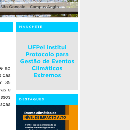
 São Gonçalo – Campus Anglo
MANCHETE
UFPel institui
Protocolo para
Gestão de Eventos
de ao
Climáticos
s das
Extremos
om 35
ras e
ossos
DESTAQUES
ssoas