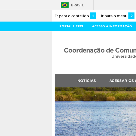
BRASIL
Ir para o conteúdo
1
Ir para o menu
2
PORTAL UFPEL
ACESSO À INFORMAÇÃO
Coordenação de Comuni
Universidad
NOTÍCIAS
ACESSAR OS 