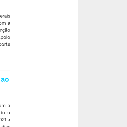
erais
Com a
enção
Apoio
porte
 ao
com a
ndo o
021 a
 dias