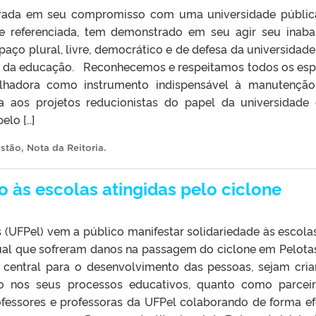
pirada em seu compromisso com uma universidade públic
te referenciada, tem demonstrado em seu agir seu inaba
ço plural, livre, democrático e de defesa da universidade
as) da educação. Reconhecemos e respeitamos todos os es
alhadora como instrumento indispensável à manutençã
ia aos projetos reducionistas do papel da universidade
elo […]
estão
,
Nota da Reitoria
.
o às escolas atingidas pelo ciclone
 (UFPel) vem a público manifestar solidariedade às escola
dual que sofreram danos na passagem do ciclone em Pelota
é central para o desenvolvimento das pessoas, sejam cria
to nos seus processos educativos, quanto como parcei
fessores e professoras da UFPel colaborando de forma ef