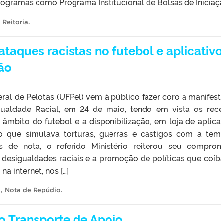
programas como Programa Institucional de Bolsas de Iniciaçã
 Reitoria
.
taques racistas no futebol e aplicativ
ão
ral de Pelotas (UFPel) vem à público fazer coro à manifes
Igualdade Racial, em 24 de maio, tendo em vista os rec
 âmbito do futebol e a disponibilização, em loja de aplica
o que simulava torturas, guerras e castigos com a tem
és de nota, o referido Ministério reiterou seu compro
s desigualdades raciais e a promoção de políticas que coí
a internet, nos […]
a
,
Nota de Repúdio
.
o Transporte de Apoio