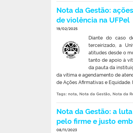
Nota da Gestão: açõe
de violência na UFPel
19/02/2025
Diante do caso d
terceirizado, a U
atitudes desde o 
tanto de apoio à v
da pauta da institui
da vítima e agendamento de aten
de Ações Afirmativas e Equidade. 
Tags:
nota
,
Nota da Gestão
,
Nota da Re
Nota da Gestão: a lut
pelo firme e justo em
08/11/2023