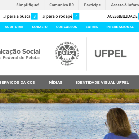
Simplifique!
Comunica BR
Participe
Acesso à infor
Ir para a busca
3
Ir para o rodapé
4
ACESSIBILIDADE
AUDITORIA
COBALTO
CONCURSOS
EDITAIS
INTERNACIONAL
cação Social
e Federal de Pelotas
SERVIÇOS DA CCS
MÍDIAS
IDENTIDADE VISUAL UFPEL