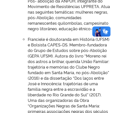
Pós- abolição da ANPUH, integrante do
Movimento de Resistências UFPRETA. Atua
nas seguintes temáticas: mulheres negras,
pós-Abolição, comunidades
remanescentes quilombolas, campesinato
negro litorâneo, educação étnico-racial.
Franciele é doutoranda em História (UFSM)
e Bolsista CAPES-DS. Membro-fundadora
do Grupo de Estudos sobre pós-Abolição
(GEPA UFSM). Autora do livro “Moreno rei
dos astros a brilhar, querida União Familiar:
trajetória e memórias do Clube Negro
fundado em Santa Maria, no pós-Abolição”
(2016) e da dissertação “Dos laços entre
José e Innocência: trajetórias de uma
família negra entre a escravidão e a
liberdade no Rio Grande do Sul” (2017).
Uma das organizadoras da Obra
“Organizações Negras de Santa Maria:
primeiras associações negras dos séculos