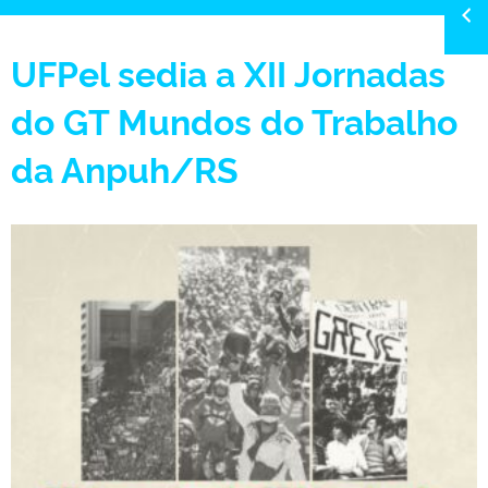
UFPel sedia a XII Jornadas
do GT Mundos do Trabalho
da Anpuh/RS