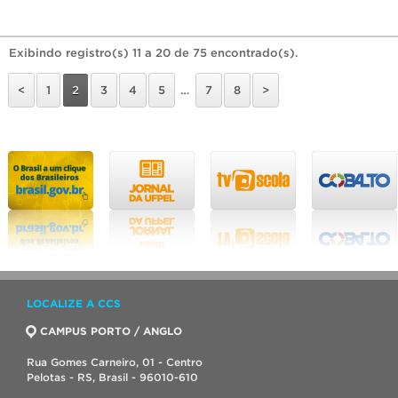
Exibindo registro(s) 11 a 20 de 75 encontrado(s).
<
1
2
3
4
5
…
7
8
>
LOCALIZE A CCS
CAMPUS PORTO / ANGLO
Rua Gomes Carneiro, 01 - Centro
Pelotas - RS, Brasil - 96010-610