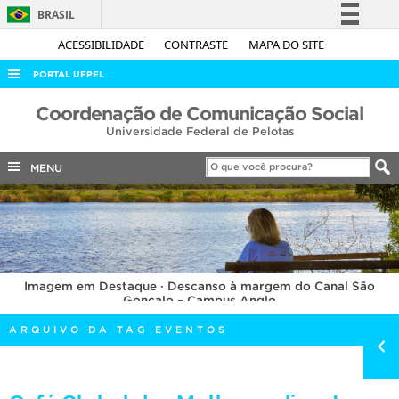
BRASIL
Simplifique!
ACESSIBILIDADE
CONTRASTE
MAPA DO SITE
Comunica BR
PORTAL UFPEL
Participe
ACESSO À INFORMAÇÃO
Coordenação de Comunicação Social
Acesso à informação
Universidade Federal de Pelotas
AUDITORIA
Legislação
COBALTO
MENU
Canais
CONCURSOS
EDITAIS
INTERNACIONAL
Imagem em Destaque · Descanso à margem do Canal São
OUVIDORIA
Gonçalo – Campus Anglo
PORTARIAS
ARQUIVO DA TAG EVENTOS
TELEFONES