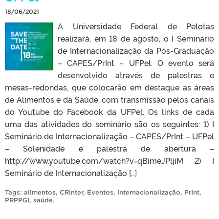
18/06/2021
A Universidade Federal de Pelotas
realizará, em 18 de agosto, o I Seminário
de Internacionalização da Pós-Graduação
– CAPES/PrInt – UFPel. O evento será
desenvolvido através de palestras e
mesas-redondas, que colocarão em destaque as áreas
de Alimentos e da Saúde, com transmissão pelos canais
do Youtube do Facebook da UFPel. Os links de cada
uma das atividades do seminário são os seguintes: 1) I
Seminário de Internacionalização – CAPES/PrInt – UFPel
– Solenidade e palestra de abertura –
http://www.youtube.com/watch?v=qBimeJPljiM 2) I
Seminário de Internacionalização […]
Tags:
alimentos
,
CRInter
,
Eventos
,
Internacionalização
,
PrInt
,
PRPPGI
,
saúde
.