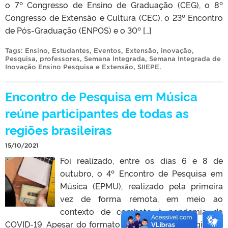
o 7º Congresso de Ensino de Graduação (CEG), o 8º
Congresso de Extensão e Cultura (CEC), o 23º Encontro
de Pós-Graduação (ENPOS) e o 30º […]
Tags:
Ensino
,
Estudantes
,
Eventos
,
Extensão
,
inovação
,
Pesquisa
,
professores
,
Semana Integrada
,
Semana Integrada de
Inovação Ensino Pesquisa e Extensão
,
SIIEPE
.
Encontro de Pesquisa em Música
reúne participantes de todas as
regiões brasileiras
15/10/2021
Foi realizado, entre os dias 6 e 8 de
outubro, o 4º Encontro de Pesquisa em
Música (EPMU), realizado pela primeira
vez de forma remota, em meio ao
contexto de combate à pandemia da
COVID-19. Apesar do formato online, o evento registrou