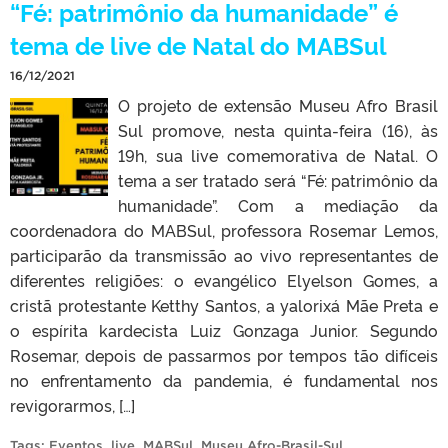
“Fé: patrimônio da humanidade” é
tema de live de Natal do MABSul
16/12/2021
O projeto de extensão Museu Afro Brasil
Sul promove, nesta quinta-feira (16), às
19h, sua live comemorativa de Natal. O
tema a ser tratado será “Fé: patrimônio da
humanidade”. Com a mediação da
coordenadora do MABSul, professora Rosemar Lemos,
participarão da transmissão ao vivo representantes de
diferentes religiões: o evangélico Elyelson Gomes, a
cristã protestante Ketthy Santos, a yalorixá Mãe Preta e
o espírita kardecista Luiz Gonzaga Junior. Segundo
Rosemar, depois de passarmos por tempos tão difíceis
no enfrentamento da pandemia, é fundamental nos
revigorarmos, […]
Tags:
Eventos
,
live
,
MABSul
,
Museu Afro-Brasil-Sul
.