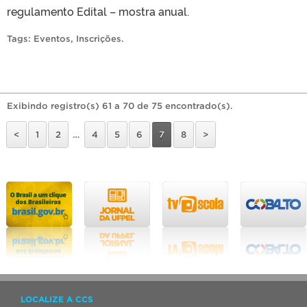
regulamento Edital – mostra anual.
Tags:
Eventos
,
Inscrições
.
Exibindo registro(s) 61 a 70 de 75 encontrado(s).
<
1
2
…
4
5
6
7
8
>
LOCALIZE A CCS