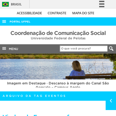
BRASIL
Simplifique!
ACESSIBILIDADE
CONTRASTE
MAPA DO SITE
Comunica BR
PORTAL UFPEL
Participe
ACESSO À INFORMAÇÃO
Coordenação de Comunicação Social
Acesso à informação
Universidade Federal de Pelotas
AUDITORIA
Legislação
COBALTO
MENU
Canais
CONCURSOS
EDITAIS
INTERNACIONAL
Imagem em Destaque · Descanso à margem do Canal São
OUVIDORIA
Gonçalo – Campus Anglo
PORTARIAS
ARQUIVO DA TAG EVENTOS
TELEFONES