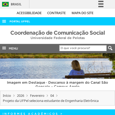
BRASIL
Simplifique!
ACESSIBILIDADE
CONTRASTE
MAPA DO SITE
Comunica BR
PORTAL UFPEL
Participe
ACESSO À INFORMAÇÃO
Coordenação de Comunicação Social
Acesso à informação
Universidade Federal de Pelotas
AUDITORIA
Legislação
COBALTO
MENU
Canais
CONCURSOS
EDITAIS
INTERNACIONAL
Imagem em Destaque · Descanso à margem do Canal São
OUVIDORIA
Gonçalo – Campus Anglo
PORTARIAS
Início
2026
Fevereiro
04
Projeto da UFPel seleciona estudante de Engenharia Eletrônica
TELEFONES
INFORMES ACADÊMICOS
>