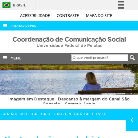
BRASIL
Simplifique!
ACESSIBILIDADE
CONTRASTE
MAPA DO SITE
Comunica BR
PORTAL UFPEL
Participe
ACESSO À INFORMAÇÃO
Coordenação de Comunicação Social
Acesso à informação
Universidade Federal de Pelotas
AUDITORIA
Legislação
COBALTO
MENU
Canais
CONCURSOS
EDITAIS
INTERNACIONAL
Imagem em Destaque · Descanso à margem do Canal São
OUVIDORIA
Gonçalo – Campus Anglo
PORTARIAS
ARQUIVO DA TAG ENGENHARIA CIVIL
TELEFONES