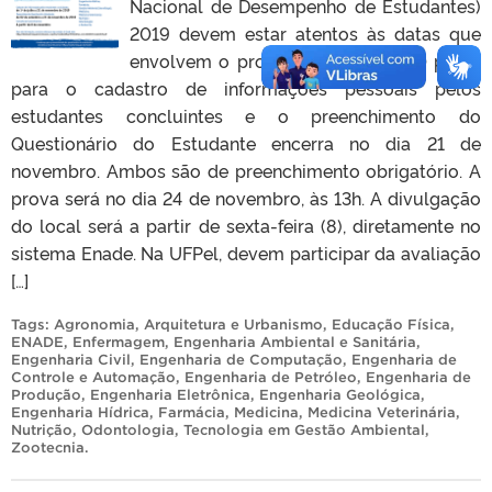
Nacional de Desempenho de Estudantes)
2019 devem estar atentos às datas que
envolvem o processo neste ano. O prazo
para o cadastro de informações pessoais pelos
estudantes concluintes e o preenchimento do
Questionário do Estudante encerra no dia 21 de
novembro. Ambos são de preenchimento obrigatório. A
prova será no dia 24 de novembro, às 13h. A divulgação
do local será a partir de sexta-feira (8), diretamente no
sistema Enade. Na UFPel, devem participar da avaliação
[…]
Tags:
Agronomia
,
Arquitetura e Urbanismo
,
Educação Física
,
ENADE
,
Enfermagem
,
Engenharia Ambiental e Sanitária
,
Engenharia Civil
,
Engenharia de Computação
,
Engenharia de
Controle e Automação
,
Engenharia de Petróleo
,
Engenharia de
Produção
,
Engenharia Eletrônica
,
Engenharia Geológica
,
Engenharia Hídrica
,
Farmácia
,
Medicina
,
Medicina Veterinária
,
Nutrição
,
Odontologia
,
Tecnologia em Gestão Ambiental
,
Zootecnia
.