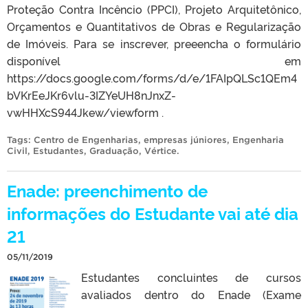
Proteção Contra Incêncio (PPCI), Projeto Arquitetônico,
Orçamentos e Quantitativos de Obras e Regularização
de Imóveis. Para se inscrever, preeencha o formulário
disponível em
https://docs.google.com/forms/d/e/1FAIpQLSc1QEm4
bVKrEeJKr6vlu-3IZYeUH8nJnxZ-
vwHHXcS944Jkew/viewform .
Tags:
Centro de Engenharias
,
empresas júniores
,
Engenharia
Civil
,
Estudantes
,
Graduação
,
Vértice
.
Enade: preenchimento de
informações do Estudante vai até dia
21
05/11/2019
Estudantes concluintes de cursos
avaliados dentro do Enade (Exame