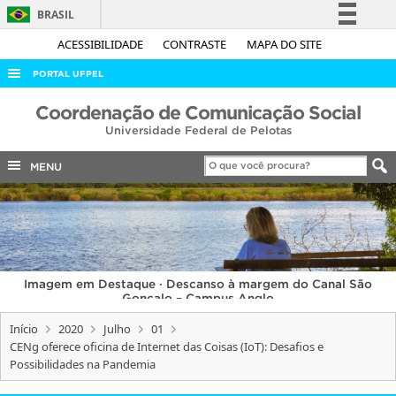
BRASIL
Simplifique!
ACESSIBILIDADE
CONTRASTE
MAPA DO SITE
Comunica BR
PORTAL UFPEL
Participe
ACESSO À INFORMAÇÃO
Coordenação de Comunicação Social
Acesso à informação
Universidade Federal de Pelotas
AUDITORIA
Legislação
COBALTO
MENU
Canais
CONCURSOS
EDITAIS
INTERNACIONAL
Imagem em Destaque · Descanso à margem do Canal São
OUVIDORIA
Gonçalo – Campus Anglo
PORTARIAS
Início
2020
Julho
01
CENg oferece oficina de Internet das Coisas (IoT): Desafios e
TELEFONES
Possibilidades na Pandemia