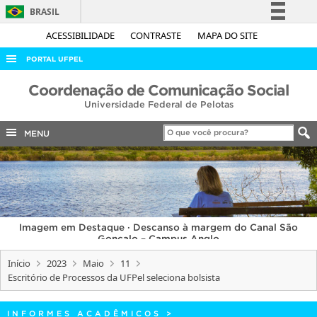
BRASIL
Simplifique!
ACESSIBILIDADE
CONTRASTE
MAPA DO SITE
Comunica BR
PORTAL UFPEL
Participe
ACESSO À INFORMAÇÃO
Coordenação de Comunicação Social
Acesso à informação
Universidade Federal de Pelotas
AUDITORIA
Legislação
COBALTO
MENU
Canais
CONCURSOS
EDITAIS
INTERNACIONAL
Imagem em Destaque · Descanso à margem do Canal São
OUVIDORIA
Gonçalo – Campus Anglo
PORTARIAS
Início
2023
Maio
11
Escritório de Processos da UFPel seleciona bolsista
TELEFONES
INFORMES ACADÊMICOS
>