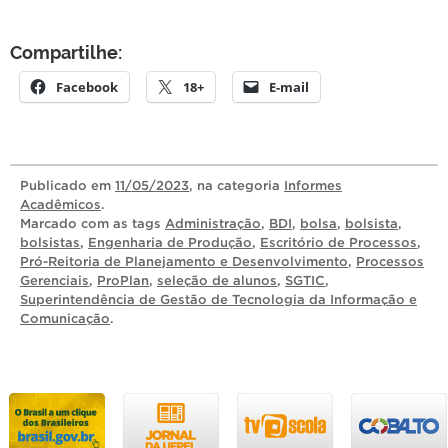
Compartilhe:
Facebook
18+
E-mail
Publicado
em
11/05/2023
, na categoria
Informes
Acadêmicos
.
Marcado com as tags
Administração
,
BDI
,
bolsa
,
bolsista
,
bolsistas
,
Engenharia de Produção
,
Escritório de Processos
,
Pró-Reitoria de Planejamento e Desenvolvimento
,
Processos
Gerenciais
,
ProPlan
,
seleção de alunos
,
SGTIC
,
Superintendência de Gestão de Tecnologia da Informação e
Comunicação
.