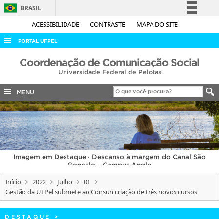
BRASIL
Simplifique!
ACESSIBILIDADE
CONTRASTE
MAPA DO SITE
Comunica BR
PORTAL UFPEL
Participe
ACESSO À INFORMAÇÃO
Coordenação de Comunicação Social
Acesso à informação
Universidade Federal de Pelotas
AUDITORIA
Legislação
COBALTO
MENU
Canais
CONCURSOS
EDITAIS
INTERNACIONAL
Imagem em Destaque · Descanso à margem do Canal São
OUVIDORIA
Gonçalo – Campus Anglo
PORTARIAS
Início
2022
Julho
01
Gestão da UFPel submete ao Consun criação de três novos cursos
TELEFONES
DESTAQUE
>