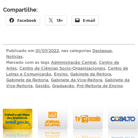
Compartilhe:
Facebook
18+
E-mail
Publicado
em
01/07/2022
, nas categorias
Destaque
,
Notícias
.
Marcado com as tags
Administração Central
,
Centro de
Artes
,
Centro de Ciências Socio-Organizacionais
,
Centro de
Letras e Comunicação
,
Ensino
,
Gabinete da Reitora
,
Gabinete da Reitoria
,
Gabinete da Vice-Reitora
,
Gabinete da
Vice-Reitoria
,
Gestão
,
Graduação
,
Pró-Reitoria de Ensino
.