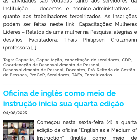
as atividades são voltadas tanto aos servidores da
Instituição – docentes e técnico-administrativos –
quanto aos trabalhadores terceirizados. As inscrições
podem ser feitas neste link. Capacitações: Mulheres
Líderes – Relatos de uma mulher na Pesquisa: alegrias e
desafios Facilitadora: Thaís Philipsen Grützmann
(professora […]
Tags:
Capacita
,
Capacitação
,
capacitação de servidores
,
CDP
,
Coordenação de Desenvolvimento de Pessoal
,
Desenvolvimento de Pessoal
,
Docentes
,
Pró-Reitoria de Gestão
de Pessoas
,
ProGeP
,
Servidores
,
TAEs
,
Terceirizados
.
Oficina de inglês como meio de
instrução inicia sua quarta edição
04/08/2023
Começou nesta sexta-feira (4) a quarta
edição da oficina “English as a Medium of
Instruction” (Inglês como meio de