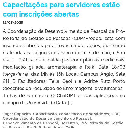
Capacitações para servidores estão
com inscrições abertas
12/03/2025
A Coordenação de Desenvolvimento de Pessoal da Pró-
Reitoria de Gestão de Pessoas (CDP/Progep) está com
inscrições abertas para novas capacitações, que serão
realizadas na segunda quinzena do mês de março. São
elas: Prática de escalda-pés com plantas medicinais,
meditação guiada, aromaterapia e Reiki Data: 18/03
(terça-feira), das 14h às 16h Local: Campus Anglo, Sala
211 B Facilitadoras: Teila Ceolin e Adrize Rutz Porto
(docentes da Faculdade de Enfermagem), e voluntárias
Trilhas de Formação: O ChatGPT e suas aplicações no
escopo da Universidade Data: […]
Tags:
Capacita
,
Capacitação
,
capacitação de servidores
,
CDP
,
Coordenação de Desenvolvimento de Pessoal
,
Desenvolvimento de Pessoal
,
Docentes
,
Pró-Reitoria de Gestão
de Pessoas
,
ProGeP
,
Servidores
,
TAEs
.