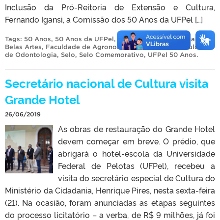
Inclusão da Pró-Reitoria de Extensão e Cultura,
Fernando Igansi, a Comissão dos 50 Anos da UFPel […]
Tags:
50 Anos
,
50 Anos da UFPel
,
Centro de Artes
,
Escola de
Belas Artes
,
Faculdade de Agronomia Eliseu Maciel
,
Faculdade
de Odontologia
,
Selo
,
Selo Comemorativo
,
UFPel 50 Anos
.
Secretário nacional de Cultura visita
Grande Hotel
26/06/2019
As obras de restauração do Grande Hotel
devem começar em breve. O prédio, que
abrigará o hotel-escola da Universidade
Federal de Pelotas (UFPel), recebeu a
visita do secretário especial de Cultura do
Ministério da Cidadania, Henrique Pires, nesta sexta-feira
(21). Na ocasião, foram anunciadas as etapas seguintes
do processo licitatório – a verba, de R$ 9 milhões, já foi