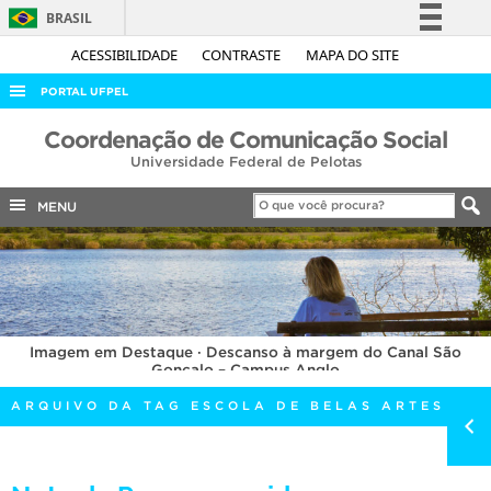
BRASIL
Simplifique!
ACESSIBILIDADE
CONTRASTE
MAPA DO SITE
Comunica BR
PORTAL UFPEL
Participe
ACESSO À INFORMAÇÃO
Coordenação de Comunicação Social
Acesso à informação
Universidade Federal de Pelotas
AUDITORIA
Legislação
COBALTO
MENU
Canais
CONCURSOS
EDITAIS
INTERNACIONAL
Imagem em Destaque · Descanso à margem do Canal São
OUVIDORIA
Gonçalo – Campus Anglo
PORTARIAS
ARQUIVO DA TAG ESCOLA DE BELAS ARTES
TELEFONES