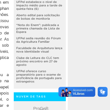
am em
UFPel estabelece o nível de
impacto médio para a tarde de
Iphan
quinta-feira (6)
hões.
Aberto edital para solicitação
de bolsas de monitoria
cisou
“Nota do Enem”: publicada a
ovas
primeira chamada da Lista de
to de
Espera
r. As
UFPel sedia reunião do Fórum
da Agricultura Familiar
a sob
Faculdade de Arquitetura lança
veis,
nova identidade visual
plica
Clube de Leitura do CLC tem
próximo encontro em 27 de
agosto
UFPel oferece curso
ou a
preparatório para o exame de
proficiência de português para
 e na
estrangeiros
papel
epois
NUVEM DE TAGS
l, o
par e