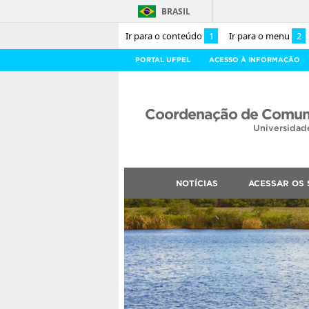
BRASIL
Ir para o conteúdo
1
Ir para o menu
2
PORTAL UFPEL
ACESSO À INFORMAÇÃO
Coordenação de Comuni
Universidad
NOTÍCIAS
ACESSAR OS 