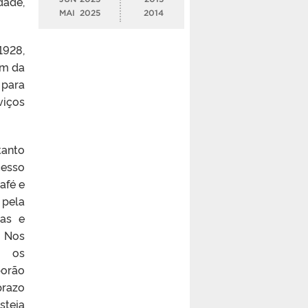
dade,
MAI
2025
2014
1928,
ém da
 para
viços
anto
cesso
afé e
 pela
cas e
. Nos
o os
porão
prazo
steja