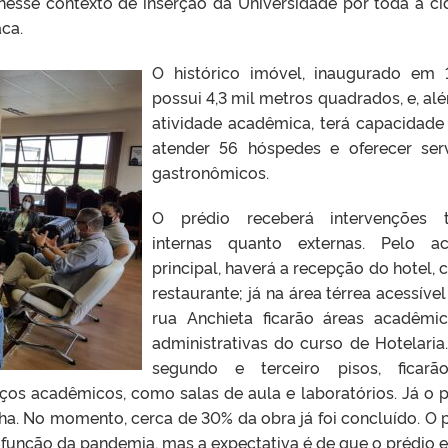
 nesse contexto de inserção da Universidade por toda a ci
ca.
O histórico imóvel, inaugurado em 
possui 4,3 mil metros quadrados, e, al
atividade acadêmica, terá capacidade
atender 56 hóspedes e oferecer ser
gastronômicos.
O prédio receberá intervenções t
internas quanto externas. Pelo a
principal, haverá a recepção do hotel, c
restaurante; já na área térrea acessível
rua Anchieta ficarão áreas acadêmi
administrativas do curso de Hotelaria
segundo e terceiro pisos, ficarã
aços acadêmicos, como salas de aula e laboratórios. Já o 
nha. No momento, cerca de 30% da obra já foi concluído. O 
 função da pandemia, mas a expectativa é de que o prédio e