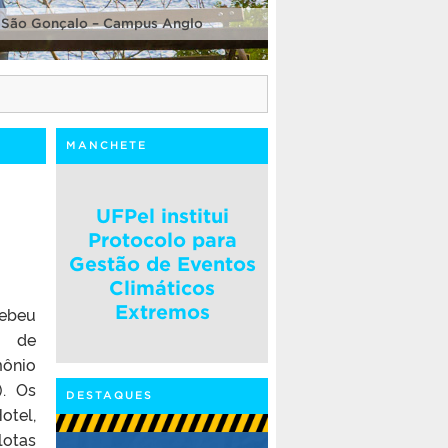
 São Gonçalo – Campus Anglo
MANCHETE
UFPel institui
Protocolo para
Gestão de Eventos
Climáticos
Extremos
cebeu
a de
mônio
). Os
DESTAQUES
otel,
lotas