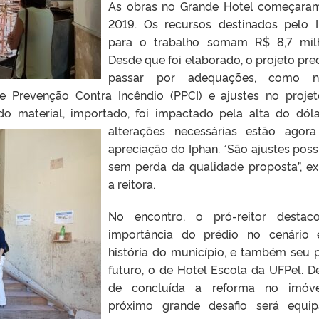
As obras no Grande Hotel começar
2019. Os recursos destinados pelo 
para o trabalho somam R$ 8,7 mil
Desde que foi elaborado, o projeto pre
passar por adequações, como n
de Prevenção Contra Incêndio (PPCI) e ajustes no proje
do material, importado, foi impactado pela alta do dóla
alterações necessárias estão agor
apreciação do Iphan. “São ajustes possí
sem perda da qualidade proposta”, ex
a reitora.
No encontro, o pró-reitor destac
importância do prédio no cenário
história do município, e também seu 
futuro, o de Hotel Escola da UFPel. D
de concluída a reforma no imóve
próximo grande desafio será equi