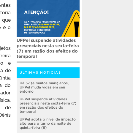
Antes
toria
 que
o e o
UFPel suspende atividades
presenciais nesta sexta-feira
jetos
(7) em razão dos efeitos do
reira
temporal
to e
ra de
ÚLTIMAS NOTÍCIAS
íntia
Há 57 (e muitos mais) anos,
ra do
UFPel muda vidas em seu
nador
entorno
sica,
UFPel suspende atividades
presenciais nesta sexta-feira (7)
e de
em razão dos efeitos do
temporal
Dênis
UFPel adota o nível de impacto
alto para o turno da noite de
quinta-feira (6)