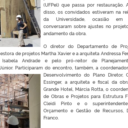
(UFPel) que passa por restauração. 
disso, os convidados estiveram na rei
da Universidade, ocasião em
conversaram sobre ajustes no projet
andamento da obra.
O diretor do Departamento de Pro
gestora de projetos Martha Xavier e a arquiteta Andressa Fer
a Isabela Andrade e pelo pró-reitor de Planejamen
Júnior. Participaram do
encontro, também, a coordenado
Desenvolvimento do Plano Diretor, C
Essinger, a arquiteta e fiscal da ob
Grande Hotel, Márcia Rotta, o coorde
de Obras e Projetos para Estrutura Fí
Cleidi Pinto e o superintendent
Orçamento e Gestão de Recursos, 
Franco.