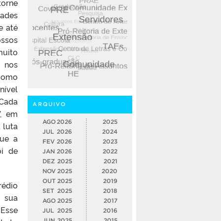
orne
ades
e até
ossos
muito
, nos
como
nível
Cada
ARQUIVO
’, em
AGO
2026
2025
 luta
JUL
2026
2024
que a
FEV
2026
2023
oi de
JAN
2026
2022
DEZ
2025
2021
NOV
2025
2020
OUT
2025
2019
rédio
SET
2025
2018
a sua
AGO
2025
2017
“Esse
JUL
2025
2016
JUN
2025
2015