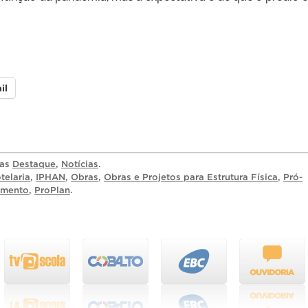
il
ias
Destaque
,
Notícias
.
telaria
,
IPHAN
,
Obras
,
Obras e Projetos para Estrutura Física
,
Pró-
imento
,
ProPlan
.