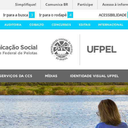
Simplifique!
Comunica BR
Participe
Acesso à infor
Ir para a busca
3
Ir para o rodapé
4
ACESSIBILIDADE
AUDITORIA
COBALTO
CONCURSOS
EDITAIS
INTERNACIONAL
cação Social
e Federal de Pelotas
SERVIÇOS DA CCS
MÍDIAS
IDENTIDADE VISUAL UFPEL