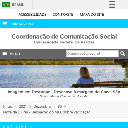
BRASIL
Simplifique!
ACESSIBILIDADE
CONTRASTE
MAPA DO SITE
Comunica BR
PORTAL UFPEL
Participe
ACESSO À INFORMAÇÃO
Coordenação de Comunicação Social
Acesso à informação
Universidade Federal de Pelotas
AUDITORIA
Legislação
COBALTO
MENU
Canais
CONCURSOS
EDITAIS
INTERNACIONAL
Imagem em Destaque · Descanso à margem do Canal São
OUVIDORIA
Gonçalo – Campus Anglo
PORTARIAS
Início
2021
Dezembro
30
Nota da UFPel – Despacho do MEC sobre vacinação
TELEFONES
NOTÍCIAS
>