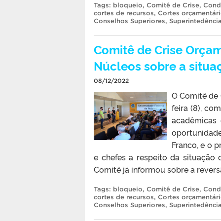
Tags:
bloqueio
,
Comitê de Crise
,
Cond
cortes de recursos
,
Cortes orçamentár
Conselhos Superiores
,
Superintedênci
Comitê de Crise Orçam
Núcleos sobre a situa
08/12/2022
O Comitê de 
feira (8), co
acadêmicas 
oportunidade
Franco, e o p
e chefes a respeito da situação 
Comitê já informou sobre a revers
Tags:
bloqueio
,
Comitê de Crise
,
Cond
cortes de recursos
,
Cortes orçamentár
Conselhos Superiores
,
Superintedênci