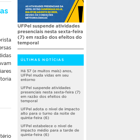
mas
UFPel adota o nível de
impacto alto para o turno
da noite de quinta-feira (6)
rista
ersas
didas
ÚLTIMAS NOTÍCIAS
tavam
iares
Há 57 (e muitos mais) anos,
UFPel muda vidas em seu
toria
entorno
UFPel suspende atividades
presenciais nesta sexta-feira (7)
em razão dos efeitos do
temporal
UFPel adota o nível de impacto
alto para o turno da noite de
quinta-feira (6)
UFPel estabelece o nível de
impacto médio para a tarde de
tério
quinta-feira (6)