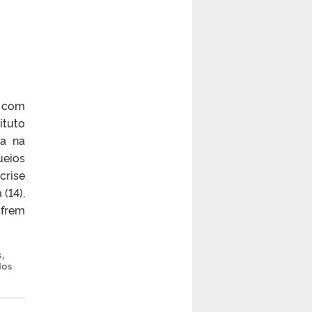
e com
ituto
ca na
ueios
rise
(14),
ofrem
s
,
dos