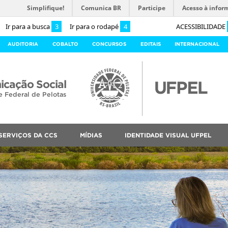
Simplifique!
Comunica BR
Participe
Acesso à infor
Ir para a busca
3
Ir para o rodapé
4
ACESSIBILIDADE
AUDITORIA
COBALTO
CONCURSOS
EDITAIS
INTERNACIONAL
cação Social
e Federal de Pelotas
SERVIÇOS DA CCS
MÍDIAS
IDENTIDADE VISUAL UFPEL