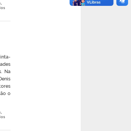
s
,
dos
inta-
dades
s. Na
Denis
tores
ião o
s
,
dos