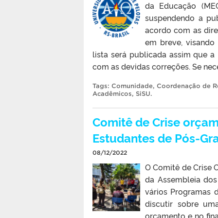
da Educação (MEC)
suspendendo a pub
acordo com as dire
em breve, visando 
lista será publicada assim que 
com as devidas correções. Se nece
Tags:
Comunidade
,
Coordenação de R
Acadêmicos
,
SiSU
.
Comitê de Crise orçam
Estudantes de Pós-Gr
08/12/2022
O Comitê de Crise O
da Assembleia dos
vários Programas 
discutir sobre um
orçamento e no fina