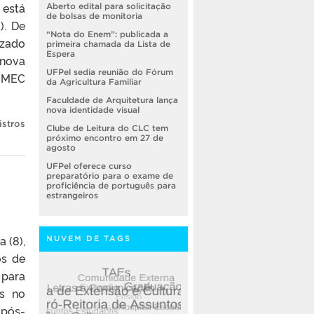
 está
Aberto edital para solicitação
de bolsas de monitoria
). De
“Nota do Enem”: publicada a
izado
primeira chamada da Lista de
Espera
 nova
UFPel sedia reunião do Fórum
o MEC
da Agricultura Familiar
Faculdade de Arquitetura lança
nova identidade visual
istros
Clube de Leitura do CLC tem
próximo encontro em 27 de
agosto
UFPel oferece curso
preparatório para o exame de
proficiência de português para
estrangeiros
 (8),
NUVEM DE TAGS
os de
 para
os no
 pós-