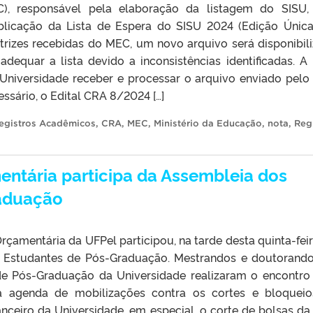
, responsável pela elaboração da listagem do SISU,
licação da Lista de Espera do SISU 2024 (Edição Única
trizes recebidas do MEC, um novo arquivo será disponibil
adequar a lista devido a inconsistências identificadas. A
a Universidade receber e processar o arquivo enviado pel
ssário, o Edital CRA 8/2024 […]
egistros Acadêmicos
,
CRA
,
MEC
,
Ministério da Educação
,
nota
,
Reg
entária participa da Assembleia dos
aduação
rçamentária da UFPel participou, na tarde desta quinta-feira
 Estudantes de Pós-Graduação. Mestrandos e doutorand
de Pós-Graduação da Universidade realizaram o encontro
a agenda de mobilizações contra os cortes e bloquei
nceiro da Universidade, em especial, o corte de bolsas da