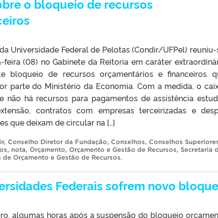
obre o bloqueio de recursos
ceiros
da Universidade Federal de Pelotas (Condir/UFPel) reuniu-
feira (08) no Gabinete da Reitoria em caráter extraordinár
te bloqueio de recursos orçamentários e financeiros 
 por parte do Ministério da Economia. Com a medida, o cai
e não há recursos para pagamentos de assistência estuda
extensão, contratos com empresas terceirizadas e des
es que deixam de circular na […]
ir
,
Conselho Diretor da Fundação
,
Conselhos
,
Conselhos Superiore
ios
,
nota
,
Orçamento
,
Orçamento e Gestão de Recursos
,
Secretaria 
a de Orçamento e Gestão de Recursos
.
ersidades Federais sofrem novo bloque
mbro, algumas horas após a suspensão do bloqueio orçamen