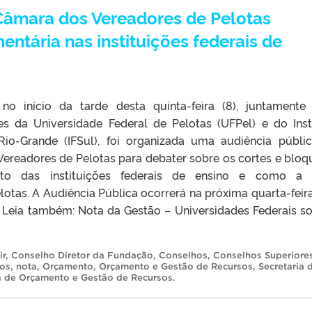
Câmara dos Vereadores de Pelotas
entária nas instituições federais de
no início da tarde desta quinta-feira (8), juntament
es da Universidade Federal de Pelotas (UFPel) e do Inst
Rio-Grande (IFSul), foi organizada uma audiência públi
ereadores de Pelotas para debater sobre os cortes e bloq
to das instituições federais de ensino e como a c
otas. A Audiência Pública ocorrerá na próxima quarta-feira 
. Leia também: Nota da Gestão – Universidades Federais s
ir
,
Conselho Diretor da Fundação
,
Conselhos
,
Conselhos Superiore
ios
,
nota
,
Orçamento
,
Orçamento e Gestão de Recursos
,
Secretaria 
a de Orçamento e Gestão de Recursos
.