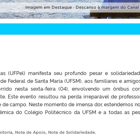
Imagem em Destaque · Descanso à margem do Canal
tas (UFPel) manifesta seu profundo pesar e solidarieda
ade Federal de Santa Maria (UFSM), aos familiares e amigo
orrido nesta sexta-feira (04), envolvendo um ônibus c
te. Este evento resultou na perda irreparável de professo
de de campo. Neste momento de imensa dor, estendemos n
êmica do Colégio Politécnico da UFSM e a todas as pe
itoria
,
Nota de Apoio
,
Nota de Solidariedade
.