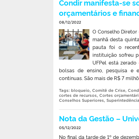
Condir manifesta-se s
orçamentários e finan
08/12/2022
O Conselho Diretor 
manhã desta quinta-
pauta foi o recen
instituição sofreu
UFPel está zerado 
bolsas de ensino, pesquisa e 
contínuas. São mais de R$ 7 milhõ
Tags:
bloqueio
,
Comitê de Crise
,
Cond
cortes de recursos
,
Cortes orçamentár
Conselhos Superiores
,
Superintedênci
Nota da Gestão – Univ
05/12/2022
No final da tarde de 1º de deze