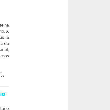
se na
io. A
que a
xa da
ntil,
pesas
s
,
dos
io
tário