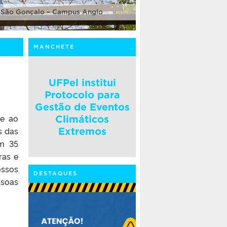
 São Gonçalo – Campus Anglo
MANCHETE
UFPel institui
Protocolo para
Gestão de Eventos
de ao
Climáticos
s das
Extremos
om 35
ras e
ossos
DESTAQUES
ssoas