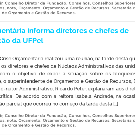
ir
,
Conselho Diretor da Fundação
,
Conselhos
,
Conselhos Superiore
ios
,
nota
,
Orçamento
,
Orçamento e Gestão de Recursos
,
Secretaria 
a de Orçamento e Gestão de Recursos
.
entária informa diretores e chefes de
ção da UFPel
Crise Orçamentária realizou uma reunião, na tarde desta qu
m os diretores e chefes de Núcleos Administrativos das uni
com o objetivo de expor a situação sobre os bloqueio
, o superintendente de Orçamento e Gestão de Recursos, 
ró-reitor Administrativo, Ricardo Peter, explanaram aos dire
crítica. De acordo com a reitora Isabela Andrade, na ocas
ão parcial que ocorreu no começo da tarde desta […]
ir
,
Conselho Diretor da Fundação
,
Conselhos
,
Conselhos Superiore
ios
,
nota
,
Orçamento
,
Orçamento e Gestão de Recursos
,
Secretaria 
a de Orçamento e Gestão de Recursos
.