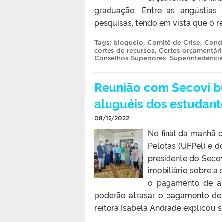
graduação. Entre as angústias
pesquisas, tendo em vista que o r
Tags:
bloqueio
,
Comitê de Crise
,
Cond
cortes de recursos
,
Cortes orçamentár
Conselhos Superiores
,
Superintedênci
Reunião com Secovi bu
aluguéis dos estudant
08/12/2022
No final da manhã d
Pelotas (UFPel) e d
presidente do Secov
imobiliário sobre a
o pagamento de aux
poderão atrasar o pagamento de 
reitora Isabela Andrade explicou s