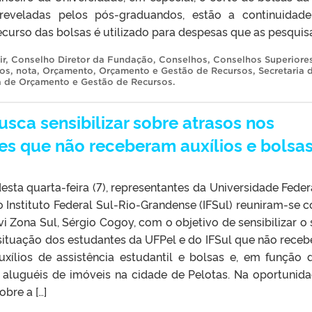
 reveladas pelos pós-graduandos, estão a continuidad
ecurso das bolsas é utilizado para despesas que as pesquisa
ir
,
Conselho Diretor da Fundação
,
Conselhos
,
Conselhos Superiore
ios
,
nota
,
Orçamento
,
Orçamento e Gestão de Recursos
,
Secretaria 
a de Orçamento e Gestão de Recursos
.
sca sensibilizar sobre atrasos nos
es que não receberam auxílios e bolsa
esta quarta-feira (7), representantes da Universidade Feder
o Instituto Federal Sul-Rio-Grandense (IFSul) reuniram-se 
i Zona Sul, Sérgio Cogoy, com o objetivo de sensibilizar o 
 situação dos estudantes da UFPel e do IFSul que não rece
ílios de assistência estudantil e bolsas e, em função d
aluguéis de imóveis na cidade de Pelotas. Na oportunida
obre a […]