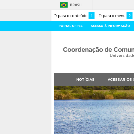
BRASIL
Ir para o conteúdo
1
Ir para o menu
2
PORTAL UFPEL
ACESSO À INFORMAÇÃO
Coordenação de Comuni
Universidad
NOTÍCIAS
ACESSAR OS 