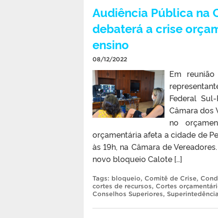
Audiência Pública na 
debaterá a crise orçam
ensino
08/12/2022
Em reunião 
representant
Federal Sul-
Câmara dos V
no orçamen
orçamentária afeta a cidade de Pel
às 19h, na Câmara de Vereadores
novo bloqueio Calote […]
Tags:
bloqueio
,
Comitê de Crise
,
Cond
cortes de recursos
,
Cortes orçamentár
Conselhos Superiores
,
Superintedênci