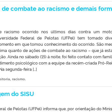
s de combate ao racismo e demais for
e racismo ocorrido nos últimos dias contra um moto
niversidade Federal de Pelotas (UFPel) tem tomado div
momento em que tomou conhecimento do ocorrido. São me
ítima quanto de ações de combate ao racismo – que já es
ção. Ainda no sábado (15) à noite, foi feito contato com famil
dimento psicológico com a equipe da recém-criada Pró-Rei
Na segunda-feira […]
itoria
,
racismo
.
agem do SISU
ral de Pelotas (UFPel) informa que, por orientação do Minis