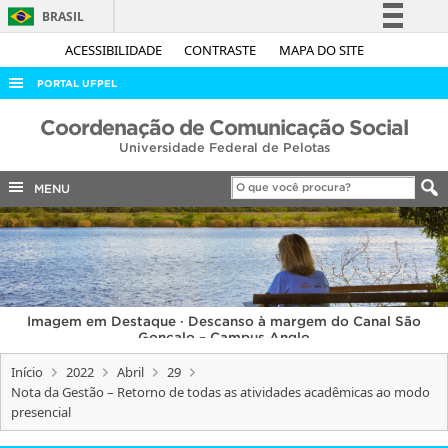
BRASIL
Simplifique!
ACESSIBILIDADE
CONTRASTE
MAPA DO SITE
Comunica BR
PORTAL UFPEL
Participe
ACESSO À INFORMAÇÃO
Coordenação de Comunicação Social
Acesso à informação
Universidade Federal de Pelotas
AUDITORIA
Legislação
COBALTO
MENU
Canais
CONCURSOS
EDITAIS
INTERNACIONAL
Imagem em Destaque · Descanso à margem do Canal São
OUVIDORIA
Gonçalo – Campus Anglo
PORTARIAS
Início
2022
Abril
29
Nota da Gestão – Retorno de todas as atividades acadêmicas ao modo
TELEFONES
presencial