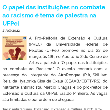
O papel das instituições no combate
ao racismo é tema de palestra na
UFPel
21/03/2022
A Pró-Reitoria de Extensão e Cultura
(PREC) da Universidade Federal de
Pelotas (UFPel) promove no dia 23 de
março, às 19h, no Auditório 2 do Centro de
Artes a palestra “O papel das Instituições
no combate ao Racismo”. O evento contará com a
presença do integrante do AfroReggae (RJ), William
Reis, da Iyalorixa Gisa de Oxala (CEAAB/CBTT/RS), do
militante antirracista, Marcio Chagas e do pró-reitor de
Extensão e Cultura da UFPel, Eraldo Pinheiro. As vagas
são limitadas e por ordem de chegada.
Tags:
antirracismo
,
Extensão
,
Extensão e Cultura
,
PREC
,
Pró-