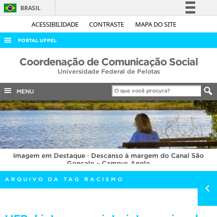
BRASIL
Simplifique!
ACESSIBILIDADE
CONTRASTE
MAPA DO SITE
Comunica BR
PORTAL UFPEL
Participe
ACESSO À INFORMAÇÃO
Coordenação de Comunicação Social
Acesso à informação
Universidade Federal de Pelotas
AUDITORIA
Legislação
COBALTO
MENU
Canais
CONCURSOS
EDITAIS
INTERNACIONAL
Imagem em Destaque · Descanso à margem do Canal São
OUVIDORIA
Gonçalo – Campus Anglo
PORTARIAS
ARQUIVO DA TAG RACISMO
TELEFONES