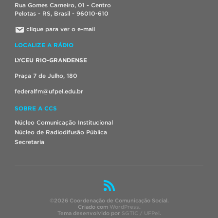
Rua Gomes Carneiro, 01 - Centro
Pelotas - RS, Brasil - 96010-610
clique para ver o e-mail
LOCALIZE A RÁDIO
LYCEU RIO-GRANDENSE
Praça 7 de Julho, 180
federalfm@ufpel.edu.br
SOBRE A CCS
Núcleo Comunicação Institucional
Núcleo de Radiodifusão Pública
Secretaria
©2026 Coordenação de Comunicação Social.
Criado com
WordPress
.
Tema desenvolvido por
SGTIC / UFPel
.