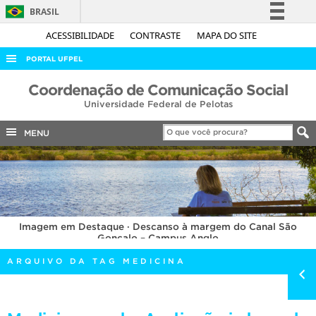
BRASIL
Simplifique!
ACESSIBILIDADE
CONTRASTE
MAPA DO SITE
Comunica BR
PORTAL UFPEL
Participe
ACESSO À INFORMAÇÃO
Coordenação de Comunicação Social
Acesso à informação
Universidade Federal de Pelotas
AUDITORIA
Legislação
COBALTO
MENU
Canais
CONCURSOS
EDITAIS
INTERNACIONAL
Imagem em Destaque · Descanso à margem do Canal São
OUVIDORIA
Gonçalo – Campus Anglo
PORTARIAS
ARQUIVO DA TAG MEDICINA
TELEFONES