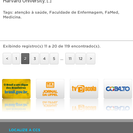
Harvard University, […]
Tags:
atenção à saúde
,
Faculdade de Enfermagem
,
FaMed
,
Medicina
.
Exibindo registro(s) 11 a 20 de 119 encontrado(s).
<
1
2
3
4
5
…
11
12
>
LOCALIZE A CCS