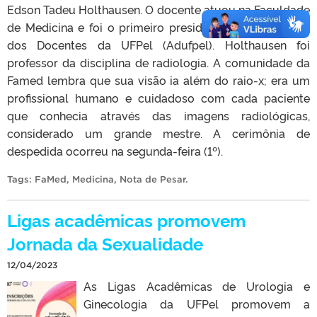
Edson Tadeu Holthausen. O docente atuou na Faculdade
de Medicina e foi o primeiro presidente da Associação
dos Docentes da UFPel (Adufpel). Holthausen foi
professor da disciplina de radiologia. A comunidade da
Famed lembra que sua visão ia além do raio-x; era um
profissional humano e cuidadoso com cada paciente
que conhecia através das imagens radiológicas,
considerado um grande mestre. A cerimônia de
despedida ocorreu na segunda-feira (1º).
Tags:
FaMed
,
Medicina
,
Nota de Pesar
.
Ligas acadêmicas promovem
Jornada da Sexualidade
12/04/2023
As Ligas Acadêmicas de Urologia e
Ginecologia da UFPel promovem a