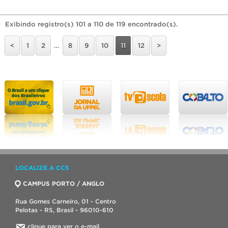
Exibindo registro(s) 101 a 110 de 119 encontrado(s).
<
1
2
…
8
9
10
11
12
>
LOCALIZE A CCS
CAMPUS PORTO / ANGLO
Rua Gomes Carneiro, 01 - Centro
Pelotas - RS, Brasil - 96010-610
clique para ver o e-mail