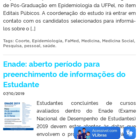
de Pós-Graduação em Epidemiologia da UFPel, no item
Editais Púbicos. A coordenação do estudo irá entrar em
contato com os candidatos selecionados para informá-
los sobre o […]
Tags:
Coorte
,
Epidemiologia
,
FaMed
,
Medicina
,
Medicina Social
,
Pesquisa
,
pessoal
,
saúde
.
Enade: aberto período para
preenchimento de informações do
Estudante
07/10/2019
Estudantes concluintes de cursos
avaliados dentro do Enade (Exame
Nacional de Desempenho de Estudantes)
2019 devem estar atentos às datas que
envolvem o processo neste ano. Já está