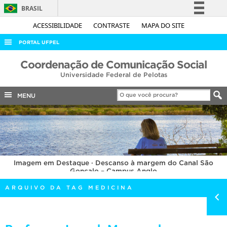
BRASIL
Simplifique!
ACESSIBILIDADE
CONTRASTE
MAPA DO SITE
Comunica BR
PORTAL UFPEL
Participe
ACESSO À INFORMAÇÃO
Coordenação de Comunicação Social
Acesso à informação
Universidade Federal de Pelotas
AUDITORIA
Legislação
COBALTO
MENU
Canais
CONCURSOS
EDITAIS
INTERNACIONAL
Imagem em Destaque · Descanso à margem do Canal São
OUVIDORIA
Gonçalo – Campus Anglo
PORTARIAS
ARQUIVO DA TAG MEDICINA
TELEFONES