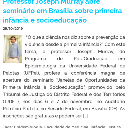
Professor Joseph Murray abre
seminário em Brasília sobre primeira
infância e socioeducação
29/10/2019
“O que a ciência nos diz sobre a prevenção da
violência desde a primeira infância?”. Com este
tema, o professor Joseph Murray, do
Programa de Pós-Graduação em
Epidemiologia da Universidade Federal de
Pelotas (UFPel), profere a conferência magna de
abertura do seminário “Janelas de Oportunidades da
Primeira Infância à Socioeducação”, promovido pelo
Tribunal de Justiça do Distrito Federal e dos Territórios
(TJDFT), nos dias 6 e 7 de novembro, no Auditório
Petrônio Portela, no Senado Federal, em Brasília (DF). As
inscrições são gratuitas e podem ser […]
Tags:
Epidemiologia
,
Faculdade de Medicina
,
Infância
,
Justiça
,